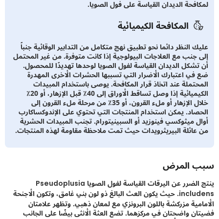
افحة الديدان القياسة على فول الصويا.
المكافحة الكيميائية
ك النظر دائما نحو تطبيق نهج متكامل من التدابير الوقائية جنباً
 جنب مع العلاجات البيولوجية إذا كانت متوفرة. من غير المحتمل
تشكل الديدان القياسة لفول الصويا لوحدها تهديدًا للمحصول.
في اعتبارك الأضرار التي تسببها الحشرات الأخرى المهدرة
حتملة عند اتخاذ قرار المكافحة. يوصى باستخدام المبيدات
الكيميائية إذا وصل تساقط الأوراق إلى 40٪ قبل الإزهار، أو 20٪
خلال الإزهار أو ملء القرون، أو 35٪ من مرحلة ملء القرون إلى
صاد. يمكن استخدام المنتجات التي تحتوي على الإندوكساكارب
ل ميثوكسي فينوزيد أو السبينيتورام. تجنب المبيدات الحشرية
عائلة البيريثرويدات حيث تمت ملاحظة مقاومة لهذه المنتجات.
 المرض
ينتج الضرر عن اليرقات القياسة لفول الصويا Pseudoplusia
includens. حيث يكون العث البالغ ذو لون بني غامق، وتكون الأجنحة
مية مزركشة باللون البرونزي مع لمعان ذهبي. وتظهر علامتان
ن واضحتان في مركزهما. تضع العثة الأنثى بيضًا على الجانب