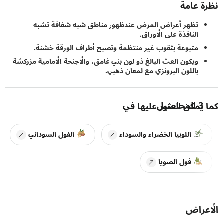
 عامة
تظهر أعراض المرض عندظهور مناطق شبه شفافة تشبه
النافذة على الأوراق.
متبوعة بثقوب غير منتظمة وتصبح أطراف الورقة خشنة.
ويكون العث البالغ ذو لون بني غامق، والأجنحة الأمامية مزركشة
باللون البرونزي مع لمعان ذهبي.
3
المحاصيل
يمكن العثور عليها في
اللوبيا الخضراء والسوداء
الفول السوداني
فول الصويا
راض