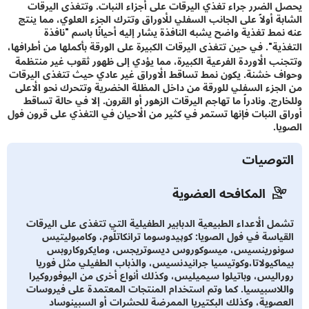
الضرر جراء تغذي اليرقات على أجزاء النبات. وتتغذى اليرقات
ة أولاً على الجانب السفلي للأوراق وتترك الجزء العلوي، مما ينتج
مط تغذية واضح يشبه النافذة يشار إليه أحيانًا باسم "نافذة
ية". في حين تتغذى اليرقات الكبيرة على الورقة بأكملها من أطرافها،
ب الأوردة الفرعية الكبيرة، مما يؤدي إلى ظهور ثقوب غير منتظمة
 خشنة. يكون نمط تساقط الأوراق غير عادي حيث تتغذى اليرقات
جزء السفلي للورقة من داخل المظلة الخضرية وتتحرك نحو الأعلى
ج. ونادراً ما تهاجم اليرقات الزهور أو القرون. إلا في حالة تساقط
 النبات فإنها تستمر في كثير من الأحيان في التغذي على قرون فول
ا.
توصيات
المكافحه العضوية
ل الأعداء الطبيعية الدبابير الطفيلية التي تتغذى على اليرقات
ياسة في فول الصويا: كوپيدوسوما ترانكاتلّوم، وكامبوليتيس
ورينسيس، ميسوكوروس ديسوتريجس، ومايكروكاروبس
اكيولاتا،وكوتيسيا جرانيدنسيس، والذباب الطفيلي مثل فوريا
اليس، وباتيلوا سيميليس، وكذلك أنواع أخرى من اليوفوروكيرا
لاسبيسيا. كما وتم استخدام المنتجات المعتمدة على فيروسات
صوية، وكذلك البكتيريا الممرضة للحشرات أو السبينوساد