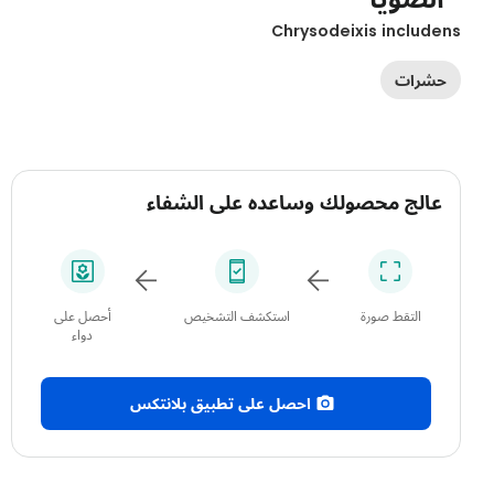
Chrysodeixis include
حشرات
عالج محصولك وساعده على الشفاء
التقط صورة
استكشف التشخيص
أحصل على
دواء
احصل على تطبيق بلانتكس