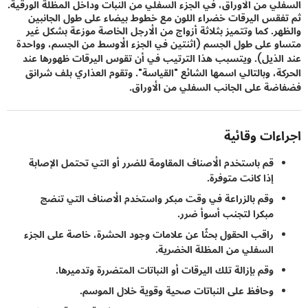
ي من الأوراق، في الجزء السفلي من النبات وداخل المظلة الورقية.
قس اليرقات خضراء اللون مع خطوط بيضاء على طول الجانبين
ر. كما وتتميز بثلاثة أزواج من الأرجل الخاصة موزعة بشكل غير
 على طول الجسم (اثنتين في الجزء الأوسط من الجسم، وواحدة
لذيل). ويتسبب هذا الترتيب في أن تقوس اليرقات ظهورها عند
ة، وبالتالي اسمها الشائع "القياسة". وتقوم العذاري بلف شرانق
ة على الجانب السفلي من الأوراق.
ءات وقائية
قم باستخدم الأصناف المقاومة للضرر أو التي تحتمل الإصابة
إذا كانت متوفرة.
وقم بالزراعة في وقت مبكر واستخدم الأصناف التي تنضج
مبكرا لتجنب أسوأ ضرر.
راقب الحقول بحثًا عن علامات وجود الحشرة، خاصة على الجزء
السفلي من المظلة الخضرية.
وقم بإزالة تلك اليرقات أو النباتات المتضررة وتدميرها.
وحافظ على النباتات صحية وقوية خلال الموسم.