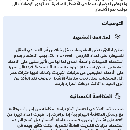
ض الاضرار. بينما في الأشجار الصغيرة، قد تؤدى الإصابات الى
نمو الأشجار.
توصيات
المكافحه العضوية
ن اطلاق بعض المفترسات مثل خنافس أبو العيد في الحقل
للسيطرة على اعداد اكاروس O. maxwelli. يجب الاهتمام بعدم
خدام المبيدات واسعة المدى لما لها من تأثير سلبى على الاعداد
بيعين. يمكن استخدام الزيوت البستانية الصيفية لأنها اقل ضررا
 الأعداء الطبيعين من مركبات الكبريت وكذلك لديها فترات عمر
 للمتبقيات منها. يجب معاملة الأشجار بالزيوت بعد التأكد من
 الجيد إذا كانت درجات الحرارة باردة.
المكافحة الكيميائية
 دائما الاخذ في الاعتبار اتباع برامج متكاملة من إجراءات وقائية
وسائل المكافحة البيولوجية إذا توافرت. إذا ظهرت اعداد كبيرة من
فة على أشجار الزيتون، فيجب معاملة الأشجار قبل تفتح البراعم.
خدام مركبات الكبريت القابلة للتمويه اثبتت نتائج جيدة في