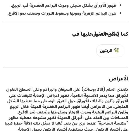
ظهور الأوراق بشكل منجلى وموت البراعم الخضرية في الربيع.
تلون البراعم الزهرية وموتها وسقوط النورات وضعف نمو الافرع.
1
المحاصيل
يمكن العثور عليها في
الزيتون
راض
 الحلم (الاكاروسات) على السيقان والبراعم وعلى السطح العلوى
اق مما يدمر الانسجة النامية. تظهر اعراض الإصابة كتبقعات على
اق وتلون والتفاف الأوراق حول العرق الوسطى مما يعطيها الشكل
لى. من الاعراض أيضا ظهور البراعم الخضرية الميتة خلال الربيع
 البراعم الزهرية وموت الازهار وسقوطها وضعف نمو الافرع.
فات بين العقد على الأوراق الحديثة تظهر مشوهه معطيه مظهر
ة الساحرة" عندما ترى من بعد. غالبا لا تمثل تلك الافة خطرا كبيرا
شجار الزيتون، حيث تستطيع أشجار الزيتون تحمل الإصابة