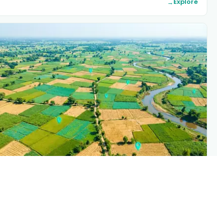
Explor
→
PLANTIX INTELLIGENC
The intelligence behind this pag