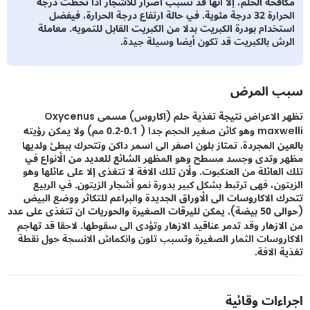
فحة الحلم، إلا انها قد تسبب اضرار للاشجار اذا تخطت درجة
الحرارة 32 درجة مئوية. في حالة ارتفاع درجة الحرارة، فيفضل
خدام بودرة الكبريت بدلا من الكبريت القابل للتمويه. معاملة
ش بالكبريت قد تكون أيضا وسيلة جيدة.
 المرض
تظهر الاعراض نتيجة تغذية حلم (اكاروس) مسمى Oxycenus
maxwelli وهو كائن صغير الحجم جدا ( 0.1-0.2 مم) ولا يمكن رؤيته
ن المجردة. تمتاز بلون اصفر الى اسمر داكن وتتحرك ببطئ ولديها
وتدى وجسد مسطح وهو المظهر الشائع للعديد من الأنواع في
لعائلة من العنكبوت. ولأن تلك الافة لا تتغذى إلا على عائلها وهو
ون، فهى ترتبط بشكل كبير بدورة نمو أشجار الزيتون. في الربيع
 الاكاروسات الى الأوراق الجديدة والبراعم للتكاثر ووضع البيض
(حوالى 50 بيضة). يمكن لليرقات الصغيرة والحوريات ان تتغذى على عدد
ازهار وقد تدمر عناقيد الازهار وتؤدى الى سقوطها. لاحقا قد تهاجم
روسات الثمار الصغيرة وتسبب تلون وانكماش الانسجة حول نقطة
الافة.
ءات وقائية