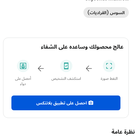
السوس (القراديات)
عالج محصولك وساعده على الشفاء
التقط صورة
استكشف التشخيص
أحصل على
دواء
احصل على تطبيق بلانتكس
 عامة