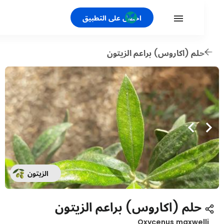
احصل على التطبيق
لم (اكاروس) براعم الزيتون
الزيتون
حلم (اكاروس) براعم الزيتون
Oxycenus maxwel