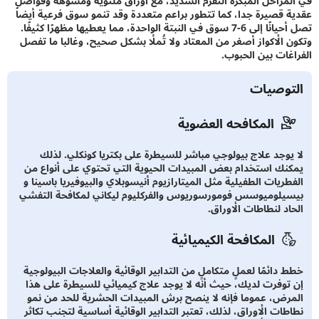
مراحل المبكرة التقزم الشديد، مع أوراق ملتوية ومشوهة وفواصل
 قصيرة جدا، كما تتطور براعم متعددة وقد تنمو سوق فرعية أيضاً
تصل أحيانًا إلى 6-7 سوق في النبتة الواحدة، مما يعطيها مظهرًا كثيفًا.
 الأكواز أصغر من المعتاد ولا تُملأ بشكل صحيح، وغالبا ما تفصل
غات بين الحبوب.
توصيات
المكافحه العضوية
يوجد علاج بيولوجي مباشر للسيطرة على بكتريا كونكلي. لذلك
نك استخدام بعض المبيدات الحيوية التي تحتوي على أنواع من
طريات الطفيلية مثل الميتارازيوم أنيسوبلاي والبيوفيريا باسينا و
يلوميوسس فومورسوريوس والفركليوم ليكاني لمكافحة التفشي
اد لنطاطات الأوراق.
المكافحة الكيميائية
دائمًا لعملٍ متكاملٍ من التدابير الوقائية والعلاجات البيولوجية
توفرت لديك، حيث أنه لا يوجد علاج كيميائي للسيطرة على هذا
رض، عموما فإنه لا ينصح برش المبيدات الحشرية للحد من نمو
طات الأوراق، لذلك، تعتبر التدابير الوقائية أساسية لتجنب تكاثر