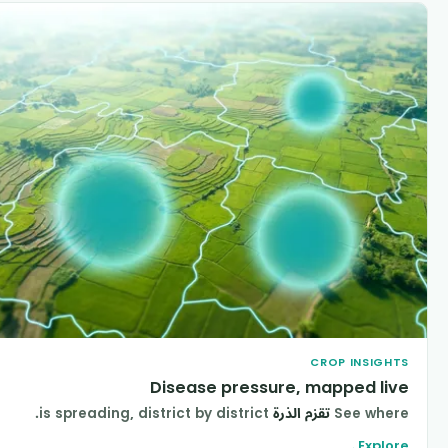
CROP INSIGHT
Disease pressure, mapped liv
See wher
تقزم الذرة
is spreading, district by district.
Explor
→