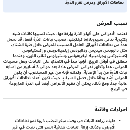
طات الأوراق ومرض تقزم الذرة.
 المرض
 الأعراض على أنواع الذرة وإرتفاعها، حيث تسببها كائنات شبه
ية تدعى سبيروبلازما كينكيلي، تصيب نباتات الذرة فقط، قد تحمل
من نطاطات الأوراق العامل المسبب للمرض خلال فترة الشتاء،
البودس ميديس ودالبودس إيلميناتويس و إكستيانوس
وتس وجرامينيلا نيغريفونس وستيرلوس ثنائي اللون، وعندما
 في أوائل الربيع، فإنها تبدأ في التغذي على النباتات ونقل مسببات
المرض، هذا وتظهر أعراض المرض عادة بعد حوالي 3 أسابيع من إصابة
الذرة من بدأ الإصابة، وكذلك فإنه من غير المستغرب أن يكون
 أشد وطأة خلال فصل الصيف، حيث تكون أعداد نطاطات الأوراق
 جداً. ومع ذلك، يمكن أن تظهر الأعراض أيضا في الذرة المزروعة
ربيع.
ءات وقائية
عليك زراعة النبات في وقت مبكر لتجنب ذروة نمو نطاطات
الأوراق، وكذلك إزالة النباتات تلقائية النمو التى تنبت في غير