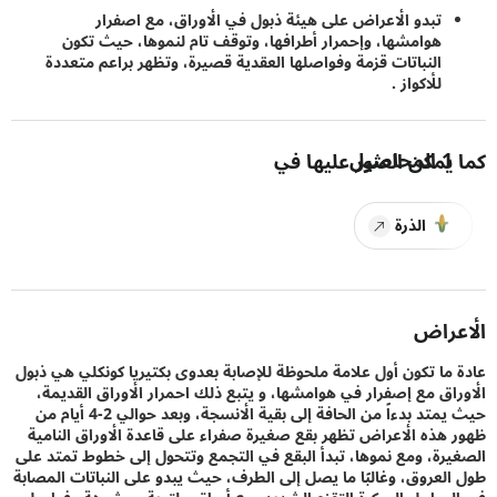
تبدو الأعراض على هيئة ذبول في الأوراق، مع اصفرار
هوامشها، وإحمرار أطرافها، وتوقف تام لنموها، حيث تكون
النباتات قزمة وفواصلها العقدية قصيرة، وتظهر براعم متعددة
للأكواز .
1
المحاصيل
يمكن العثور عليها في
الذرة
راض
ما تكون أول علامة ملحوظة للإصابة بعدوى بكتيريا كونكلي هي ذبول
اق مع إصفرار في هوامشها، و يتبع ذلك احمرار الأوراق القديمة،
حيث يمتد بدءاً من الحافة إلى بقية الأنسجة، وبعد حوالي 2-4 أيام من
هذه الأعراض تظهر بقع صغيرة صفراء على قاعدة الأوراق النامية
رة، ومع نموها، تبدأ البقع في التجمع وتتحول إلى خطوط تمتد على
لعروق، وغالبًا ما يصل إلى الطرف، حيث يبدو على النباتات المصابة