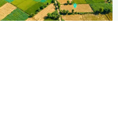
PLANTIX INTELLIGENC
The intelligence behind this pag
Explore the live agronomic data that powers Planti
disease pages
Discove
→