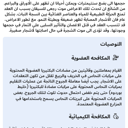
 الى بضع سنتيمترات ويمكن أحيانا ان تظهر على الأوراق والبراعم.
شائع ان تحدث تلك الاعراض موت رجعى للسيقان بسبب ان العقد
الحركة الطبيعية للمياه والعناصر الغذائية بين انسجة النبات. بشكل
ان الأشجار المصابة تظهر ضعيفة وبطيئة النمو. مع تطور الاعراض،
سبب العقد في قتل الاغصان والتأثير السلبى على الثمار في حجمها
ها، وقد تؤدى الى موت الشجرة في حال اصابتها لأشجار صغيرة.
توصيات
المكافحه العضوية
يام بمعاملتين وقائيتين من مضادات البكتيريا العضوية المحتوية
 مركبات النحاس في الخريف والربيع تقلل من تكون التعقدات
 الاشجار. يجب أيضا معاملة الجروح الناتجة عن عمليات التقليم
كبات النحاس المحتوية على مركبات مضادة للبكتيريا (خليط
دوه) حتى يتم خفض احتمال حدوث تلوث لتلك الجروح. بعض
ركبات المحتوية على كبريتات النحاس يسمح باستخدامها في
زارع العضوية المعتمدة.
المكافحة الكيميائية