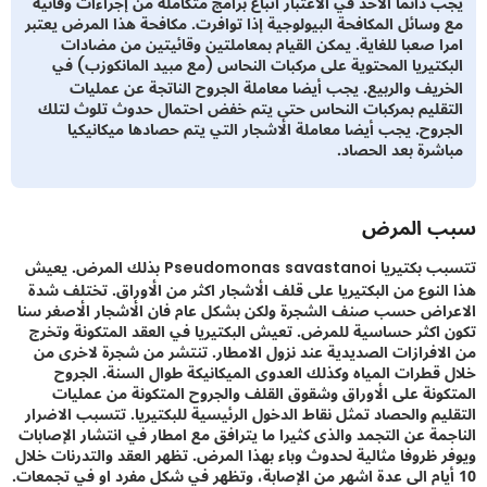
 دائما الاخذ في الاعتبار اتباع برامج متكاملة من إجراءات وقائية
وسائل المكافحة البيولوجية إذا توافرت. مكافحة هذا المرض يعتبر
ا صعبا للغاية. يمكن القيام بمعاملتين وقائيتين من مضادات
كتيريا المحتوية على مركبات النحاس (مع مبيد المانكوزب) في
ريف والربيع. يجب أيضا معاملة الجروح الناتجة عن عمليات
قليم بمركبات النحاس حتى يتم خفض احتمال حدوث تلوث لتلك
روح. يجب أيضا معاملة الأشجار التي يتم حصادها ميكانيكيا
شرة بعد الحصاد.
 المرض
تتسبب بكتيريا Pseudomonas savastanoi بذلك المرض. يعيش
لنوع من البكتيريا على قلف الأشجار اكثر من الأوراق. تختلف شدة
اض حسب صنف الشجرة ولكن بشكل عام فان الأشجار الأصغر سنا
اكثر حساسية للمرض. تعيش البكتيريا في العقد المتكونة وتخرج
افرازات الصديدية عند نزول الامطار. تنتشر من شجرة لاخرى من
قطرات المياه وكذلك العدوى الميكانيكة طوال السنة. الجروح
ونة على الأوراق وشقوق القلف والجروح المتكونة من عمليات
يم والحصاد تمثل نقاط الدخول الرئيسية للبكتيريا. تتسبب الاضرار
مة عن التجمد والذى كثيرا ما يترافق مع امطار في انتشار الإصابات
 ظروفا مثالية لحدوث وباء بهذا المرض. تظهر العقد والتدرنات خلال