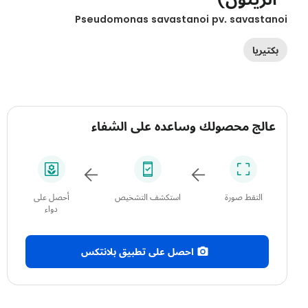
Pseudomonas savastanoi pv. savastan
بكتيريا
عالج محصولك وساعده على الشفاء
التقط صورة
استكشف التشخيص
أحصل على
دواء
احصل على تطبيق بلانتكس