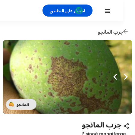
احصل على التطبيق
رب المانجو
المانجو
جرب المانجو
Elsinoë mangifer