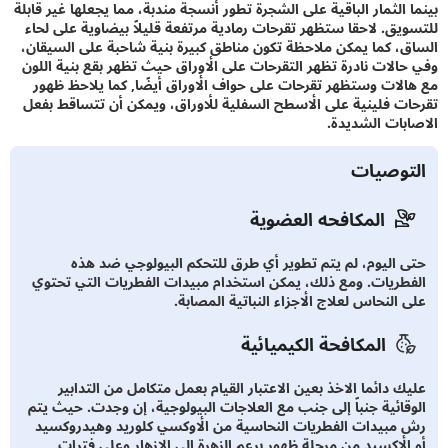
 الثمار الباقية على الشجرة تطور أنسجة مندبة، مما يجعلها غير قابلة
يق. لاحقا ستظهر تقرحات رمادية مرتفعة قليلاً بيضاوية على لحاء
، كما يمكن ملاحظة تكون مناطق كبيرة بنية شاحبة على السيقان،
الات نادرة تظهر التقرحات على الأوراق حيث تظهر بقع بنية اللون
لات وستظهر تقرحات على حواف الأوراق أيضًا, كما يلاحظ ظهور
ت فلينية على الأسطح السفلية للأوراق، ويمكن أن تتساقط بفعل
بات الشديدة.
توصيات
المكافحه العضوية
 اليوم، لم يتم تطوير أي طرق للتحكم البيولوجي ضد هذه
طريات. ومع ذلك، يمكن استخدام مبيدات الفطريات التي تحتوي
 النحاس لعلاج الأجزاء النباتية المصابة.
المكافحة الكيميائية
ك دائما الاخذ بعين الاعتبار القيام بعمل متكامل من التدابير
قائية جنباً إلى جنب مع العلاجات البيولوجية، إن وجدت. حيث يتم
مبيدات الفطريات النحاسية من الأوكسي كلوريد وهيدروكسيد
الأكسيد من مرحلة ظهور برعم الزهرة إلى الإزهار وعلى فترات