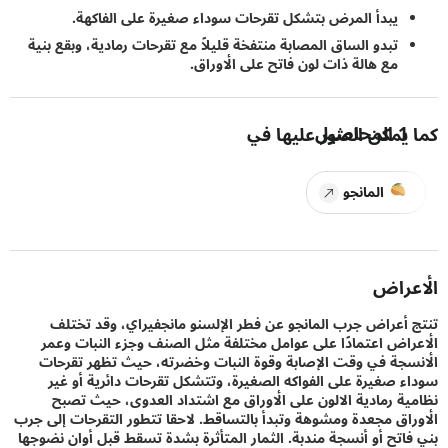
يبدأ المرض بتشكل تقرحات سوداء صغيرة على الفاكهة.
تبدو الساق المصابة منتفخة قليلاً مع تقرحات رمادية، وبقع بنية
مع هالة ذات لون فاتح على الأوراق.
1
المحاصيل
يمكن العثور عليها في
المانجو
راض
أعراض جرب المانجو عن فطر الإلسنو مانجفيراي، وقد تختلف
اض اعتمادًا على عوامل مختلفة مثل الصنف وجزء النبات وعمر
جة في وقت الإصابة وقوة النبات وخضرته، حيث تظهر تقرحات
 صغيرة على الفواكه الصغيرة، وتتشكل تقرحات دائرية أو غير
ة رمادية الالون على الأوراق مع اشتداد العدوى، حيث تصبح
اق مجعدة ومشوهة وتبدأ بالتساقط. لاحقا تتطور التقرحات إلى جرب
اتح أو أنسجة مندبة. الثمار المتأثرة بشدة تسقط قبل أوان نضوجها