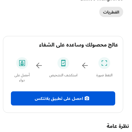
الفطريات
عالج محصولك وساعده على الشفاء
التقط صورة
استكشف التشخيص
أحصل على
دواء
احصل على تطبيق بلانتكس
 عامة