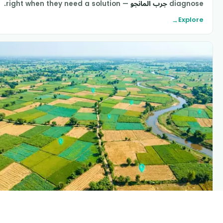
diagnos
جرب المانجو
— right when they need a solution.
Explor
→
PLANTIX INTELLIGENC