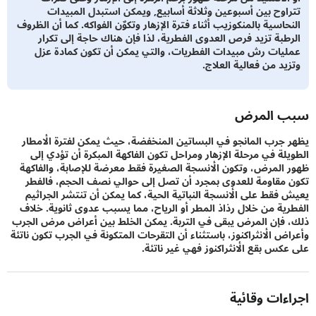
اوح بين أسبوعين وثلاثة أسابيع, ويمكن استبدل المبيدات
اسية بالمنكوزيب أثناء فترة الإزهار وتكوٌن الفواكه. كما أن الظروف
طبة تزيد فرص العدوى الفطرية، لذا فإن هناك حاجة إلى تكرار
يات رش مبيدات الفطريات، والتي يمكن أن تكون كمادة عزل
يد من فعالية العلاج.
 المرض
جرب المانجو في البساتين المنخفضة، حيث يمكن لفترة الأمطار
لة في مرحلة الإزهار ومراحل تكون الفاكهة المبكرة أن تؤدي إلى
المرض، وتكون الأنسجة الصغيرة فقط معرضة للإصابة، والفاكهة
مقاومة للعدوى بمجرد أن تصل إلى حوالي نصف الحجم، فالفطر
فقط على الأنسجة النباتية الحية، كما يمكن أن تنتشر الجراثيم
ية من خلال رذاذ المطر أو الرياح، مما يسبب عدوى ثانوية. خلاف
فإن المرض يبقى في التربة. يمكن الخلط بين أعراض مرض الجرب
ض الأنثراكنوز، باستثناء أن التقرحات المتكونة في الجرب تكون ناتئة
كس بقع الأنثراكنوز فهي غير ناتئة.
ءات وقائية