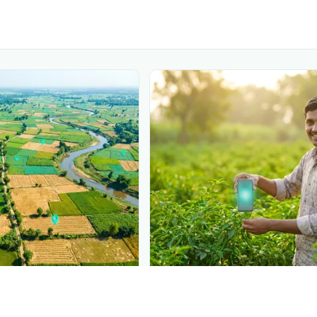
PLANTIX INTELLIGENCE
gence behind this page
Reach farmer