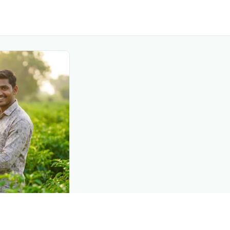
DEMAND CREATION
s at diagnosis