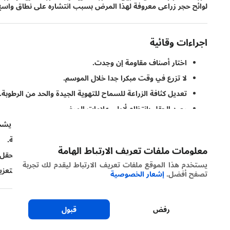
لوائح حجر زراعى معروفة لهذا المرض بسبب انتشاره على نطاق واسع 
اجراءات وقائية
اختار أصناف مقاومة إن وجدت.
لا تزرع في وقت مبكرا جدا خلال الموسم.
تعديل كثافة الزراعة للسماح للتهوية الجيدة والحد من الرطوبة.
رصد الحقل بانتظام لأولى علامات المرض.
أدر بعناية التسميد بالنيتروجين، حيث أن زيادته في التربة ي
خطط لدورة زراعية لمحاصيل تتبادل مع النباتات غير العائلة.
معلومات ملفات تعريف الارتباط الهامة
القضاء على النباتات السابقة الزراعة والحشائش الضارة بالحقل 
يستخدم هذا الموقع ملفات تعريف الارتباط ليقدم لك تجربة
عضد برنامج التسميد بالسيليكون أو سيليكات الكالسيوم لتعزيز 
تصفح أفضل.
إشعار الخصوصية
رفض
قبول