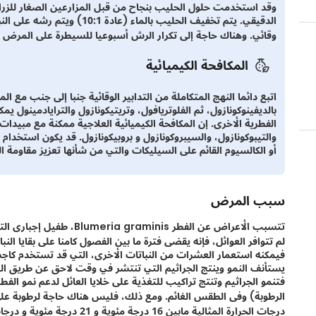
وقد استخدمت حلول الحليب بنجاح من قبل المزارعين الصغار للزرا
الدقيقي. يتم تخفيف الحليب بالم
وقائي. وهناك حاجة إلى تكرار الرش أسبوعيا للسيطرة على المرض أو
المكافحة الكيميائية
اتبع دائما النهج المتكاملة من التدابير الوقائية جنبا إلى جنب مع الم
بالديفينوكونازول، ثم الفلوتريافول، وتريتيكونازول والترايادمينول 
الفطرية الأخرى. إن المكافحة الكيميائية العلاجية ممكنة مع مبيدات 
والتيبوكونازول، والسيبروكونازول و بروبيكونازول. قد يكون استخدام ط
أو الكالسيوم القائم على السيليكات والتي من شأنها تعزيز مقاومة ا
سبب المرض
تتسبب الأعراض عن الفطر inis
لم تتوافر العوائل، فإنه يقضى فترة ما بين الفصول كامنا على بقايا ا
فيمكنه استعمار العشرات من النباتات الأخرى، التي قد تستخدم كاجس
يستأنف النمو وينتج الجراثيم التي تنتشر في وقت لاحق عن طريق الري
الرطوبة) وفى الطقس الغائم. ومع ذلك، فليس هناك حاجة لرطوبة على ا