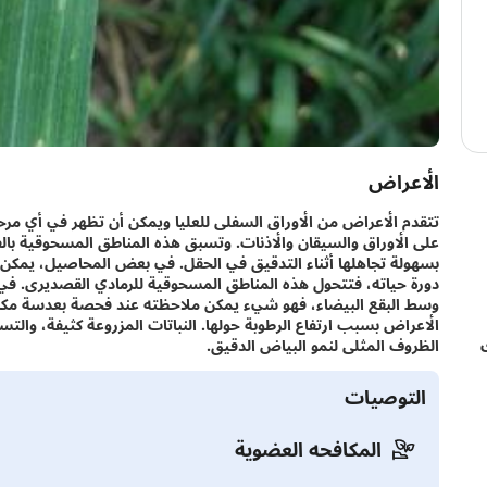
الأعراض
تتقدم الأعراض من الأوراق السفلى للعليا ويمكن أن تظهر في أي مرحل
على الأوراق والسيقان والأذنات. وتسبق هذه المناطق المسحوقية بال
بسهولة تجاهلها أثناء التدقيق في الحقل. في بعض المحاصيل، يمكن لل
دورة حياته، فتتحول هذه المناطق المسحوقية للرمادي القصديرى. ف
وسط البقع البيضاء، فهو شيء يمكن ملاحظته عند فحصة بعدسة مكبرة. 
الأعراض بسبب ارتفاع الرطوبة حولها. النباتات المزروعة كثيفة، والتس
الظروف المثلى لنمو البياض الدقيق.
التوصيات
المكافحه العضوية