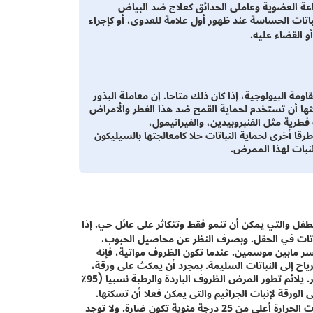
عة العضوية وعاملى الحدائق كعلاج ضد البياض
اء (عادة 10:1) ويتم رشه على النباتات الحساسة عند ظهور أول علامة للعدوى، أو كإجراء
 القضاء عليه.
قاومة البيولوجية، إذا كان ذلك متاحا. إن معاملة البذور
يمكنها أن تستخدم لحماية القمح ضد هذا الفطر والأمراض
فطرية مثل الفنبروبيدين، والفيرانيمول،
رقا أخرى لحماية النباتات حلا كامعالجتها بالسيليكون
لنبات لهذا الممرض.
Blumeria gram، طفيل إجبارى التطفل والتي يمكن أن تنمو فقط وتتكاثر على عائل حي. إذا
لنباتات في الحقل. وبصرف النظر عن محاصيل الحبوب،
ر مابين موسمين. عندما تكون الظروف مواتية، فإنه
اح إلى النباتات السليمة. بمجرد أن يمكث على ورقة،
فتنمو الجراثيم وتنتج تراكيب للتغذية على خلايا العائل لدعم نمو الفطر. يلائم تطور المرض الظروف الباردة والرطبة نسبيا (95٪
لورقة لإنبات الجراثيم والتى يمكن فعلا أن تسكنها.
درجات الحرارة المثالية مابين 16 درجة مئوية و 21 درجة مئوية و درجات الحرارة أعلى من 25 درجة مئوية تكون ضارة. ولا توجد