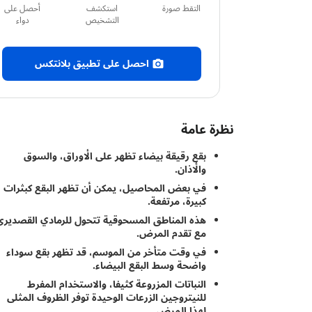
التقط صورة
استكشف
أحصل على
التشخيص
دواء
احصل على تطبيق بلانتكس
نظرة عامة
بقع رقيقة بيضاء تظهر على الأوراق، والسوق
والأذان.
في بعض المحاصيل، يمكن أن تظهر البقع كبثرات
كبيرة، مرتفعة.
هذه المناطق المسحوقية تتحول للرمادي القصديرى
مع تقدم المرض.
في وقت متأخر من الموسم، قد تظهر بقع سوداء
واضحة وسط البقع البيضاء.
النباتات المزروعة كثيفا، والاستخدام المفرط
للنيتروجين الزرعات الوحيدة توفر الظروف المثلى
لهذا المرض.