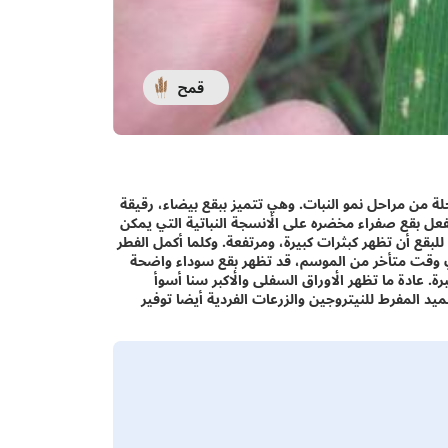
قمح
ة من مراحل نمو النبات. وهي تتميز ببقع بيضاء، رقيقة
فعل بقع صفراء مخضره على الأنسجة النباتية التي يمكن
بقع أن تظهر كبثرات كبيرة، ومرتفعة. وكلما أكمل الفطر
ي وقت متأخر من الموسم، قد تظهر بقع سوداء واضحة
عادة ما تظهر الأوراق السفلى والأكبر سنا أسوأ
ميد المفرط للنيتروجين والزرعات الفردية أيضا توفير