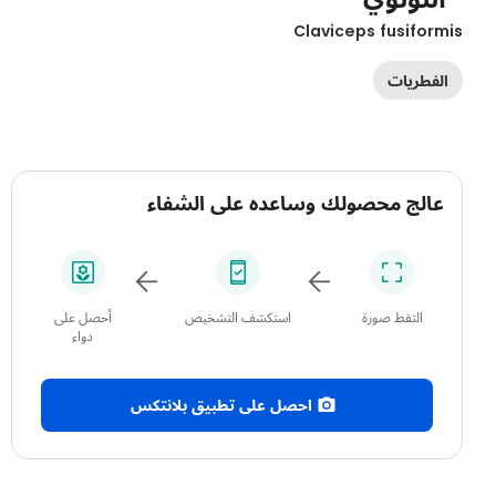
Claviceps fusiform
الفطريات
عالج محصولك وساعده على الشفاء
التقط صورة
استكشف التشخيص
أحصل على
دواء
احصل على تطبيق بلانتكس