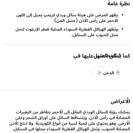
 عامة
يظهر المرض على هيئة سائل وردي كريمي يميل إلى اللون
الأحمر على رأس الأذن (عسل المن).
وتظهر الهياكل الفطرية السوداء الصلبة لفطر الإرغوت لتحل
محل الحبوب على السنابل.
1
المحاصيل
يمكن العثور عليها في
الدخن
راض
 رؤية السائل الوردي المائل إلى الأحمر يتقاطر من الزهيرات
بة في رأس الأذن. ويتساقط السائل على أوراق الشجر وعلى
. وهو يحتوي على كمية كبيرة من أبواغ الكونيدية. ولا تنتج الأذن
بة الحبوب. وتحل الهياكل الفطرية السوداء محلها في السنابل.