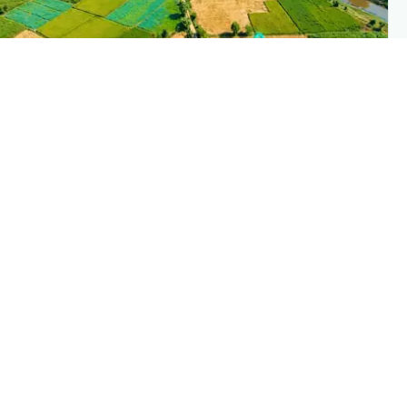
PLANTIX INTELLIGENC
The intelligence behind this pag
Explore the live agronomic data that powers Planti
disease pages
Discove
→