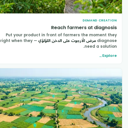
DEMAND CREATIO
Reach farmers at diagnosi
Put your product in front of farmers the moment the
diagnos
مرض الأرجوت على الدخن اللؤلؤي
— right when they
need a solution
Explor
→