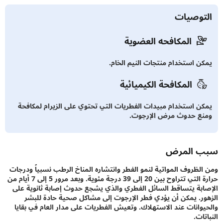
توصيات
المكافحه العضوية
ن استخدام منتجات النيم الخام.
المكافحة الكيميائية
ن استخدام مبيدات الفطريات التي تحتوي على الزيرام لمكافحة
ع حدوث مرض الإرجوت.
 المرض
لظروف المواتية لنمو الفطر وانتشاره المناخ الرطب نسبياً ودرجات
حرارة التي تتراوح بين 20 إلى 39 درجة مئوية. وبعد مرور 5 إلى 7 أيام من
بة يتساقط السائل الفطري والذي يشجع حدوث إصابة ثانوية على
ر. يمكن أن يؤدي فطر الإرجوت إلى مشاكل صحية حادة للبشر
وانات عند الاستهلاك. وتعيش الفطريات على مدار العام في بقايا
ات.