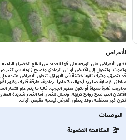
الأعراض
تظهر الأعراض على الورقة على أنها العديد من البقع الخضراء الباهتة ال
وتموت، وتتحول إلى الأبيض أو إلى الرمادي وتصبح زاوية. في كثير من 
قد يتمزق، ويترك ثقوبا خشنة في الأوراق. تتطور الأعراض بشدة على ا
مناطق الإصابة صغيرة (حوالي 3 ملم)، رمادية، غارق
تجاويف غائرة مميزة أو تكون مظهر الجرب. غالبا ما يتم غزو الثمار الم
الأعفان التي تنتج روائح كريهه، وتحلل للثمار. أما الثمار شديدة المق
تكون غير منتظمة، وقد يتطور العرض ليشبه مقبض الباب.
التوصيات
المكافحه العضوية