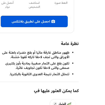
التقط صورة
استكشف
أحصل على
التشخيص
دواء
احصل على تطبيق بلانتكس
نظرة عامة
ظهور مناطق غارقة مائيا أو بقع خضراء باهتة على
الأوراق والتى تجف لاحقا تاركه ثقوبا خشنة.
تكون بقع على الثمار صغيرة رمادية بأوز بكتيرى
صمغى والتى لاحقا تكون تجاويف غائرة.
تتحلل الثمار نتيجة العدوى الثانوية بالبكتريا.
كما يمكن العثور عليها في
الخيار