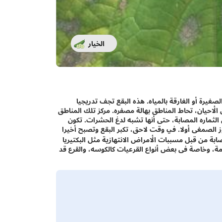
الخيار
صغيرة أو الغارقة بالمياه. هذه البقع تجف تدريجيا
الأحيان، تحاط المناطق بهالة مصفره. مركز تلك المناطق
لثماره المصابة، حتى أنها تشبه لدغ الحشرات. تكون
ة قليلا، يظهر الأوز الصمغى أولا. في وقت لاحق، تكبر البقع وتصبح أخيرا
صابة من قبل مسببات الأمراض الانتهازية مثل البكتيريا
اومة، وخاصة فى بعض أنواع القرعيات كالكوسه، والقرع قد