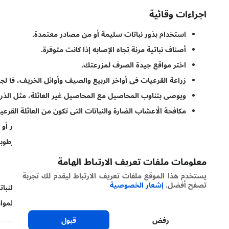
اجراءات وقائية
استخدام بذور نباتات سليمة أو من مصادر معتمدة.
أصناف نباتية مرنة تجاه الإصابه إذا كانت متوفرة.
اختر مواقع جيدة الصرف لمزرعتك.
زراعة القرعيات فى أواخر الربيع والصيف وأوائل الخريف، فا لجرب
ويوصى بتناوب المحاصيل مع المحاصيل غير العائلة، مثل الذرة،
مكافحة الأعشاب الضارة والنباتات التى تكون من العائلة القرعية
لاينصح بالعمل في الحقل عندما تكون النباتات مبللة بالمطر أو ا
ضمان مساحة كافية وتهوية جيدة بين النباتات للحد من الرطوبة
لاتسرف فى الماء وتجنب الري بالرش.
معلومات ملفات تعريف الارتباط الهامة
مراقبة النباتات بانتظام للأعراض.
يستخدم هذا الموقع ملفات تعريف الارتباط ليقدم لك تجربة
تصفح أفضل.
إشعار الخصوصية
إزالة والتخلص من (حرق أو دفن) النباتات المصابة وبقايا النبات
تطهير الأواني وأصص الزراعة وكذلك غيرها من الأدوات والموا
رفض
قبول