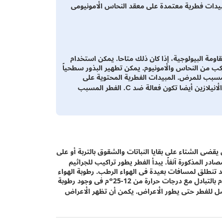
بيدات فطرية معتمدة على معقد النحاس الأمونيومى
مقاومة البيولوجية، إذا كان ذلك متاحا. يمكن استخدام
ركب من النحاس والأمونيوم. يمكن تطهير البذور سطحياً
يوم لمدة 10دقائق لقتل الفطر المسبب للمرض. المبيدات الفطرية المحتوية على
ديثيوكارباميت والمانيب والمانكوزيب والميتيرام، والكلوروثالونيل والأنيلازين أيضا تكون فعالة ضد C. الفطر المسبب
اض عن فطر Cladosporium cucumerinum والذى يقضى الشتاء على بقايا النباتات والشقوق بالتربة أو على
ادر المذكورة آنفاً. يبدأ الفطر يطور تراكيب للجراثيم
 تنطلق لمسافات بعيدة فى الهواء الرطب. رطوبة الهواء
العالية و الحرارة المعتدلة تزيد من خطر الإصابة. الحرارة فى مدى 17°م بالتبادل مع درجات حرارة من 12-25°م فى وجود رطوبة
ل للفطر حتى يطور الأعراض. يكمن أن تظهر الأعراض