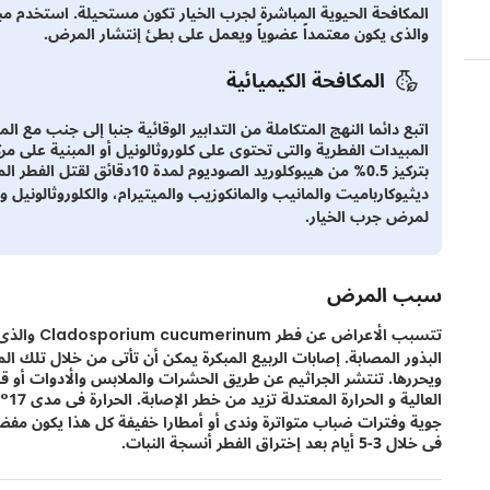
المكافحة الحيوية المباشرة لجرب الخيار تكون مستحيلة. استخدم م
والذى يكون معتمداً عضوياً ويعمل على بطئ إنتشار المرض.
المكافحة الكيميائية
اتبع دائما النهج المتكاملة من التدابير الوقائية جنبا إلى جنب مع ال
المبيدات الفطرية والتى تحتوى على كلوروثالونيل أو المبنية على م
بتركيز 0.5% من هيبوكلوريد الصود
لمرض جرب الخيار.
سبب المرض
تتسبب الأعر
البذور المصابة. إصابات الربيع المبكرة يمكن أن تأتى من خلال تلك المص
ويحررها. تنتشر الجراثيم عن طريق الحشرات والملابس والأدوات أو قد
جوية وفترات ضباب متواترة وندى أو أمطارا خفيفة كل هذا يكون مفض
فى خلال 3-5 أيام بعد إختراق الفطر أنسجة النبات.