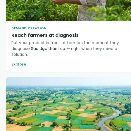
DEMAND CREATION
Reach farmers at diagnosis
Put your product in front of farmers the moment they
diagnose
Sâu đục thân Lúa
— right when they need a
solution.
Explore
→