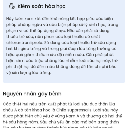
Kiểm soát hóa học
Hãy luôn xem xét đến khả năng kết hợp giữa các biện
pháp phòng ngừa và các biện pháp xử lý sinh học, trong
phạm vi có thể áp dụng được. Nếu cần phải sử dụng
thuốc trừ sâu, nên phun các loại thuốc có chất
chlorantraniliprole. Sử dụng các loại thuốc trừ sâu dạng
hạt khi gieo trồng và trong giai đoạn lúa tăng trưởng có
hiệu quả giảm thiểu mức độ nhiễm sâu. Cần phải phát
hiện sớm các triệu chứng lúa nhiễm loài sâu hại này, trừ
phi thiệt hại đã đến mức không đáng để tốn chi phí bảo
vệ sản lượng lúa trồng.
Nguyên nhân gây bệnh
Các thiệt hại nêu trên xuất phát từ loài sâu đục thân lúa
châu Á có tên khoa học là Chilo suppressalis. Loài sâu này
được phát hiện chủ yếu ở vùng Nam Á và thường có hai thế
hệ sâu hàng năm. Sâu chủ yếu ăn các mô bên trong thân