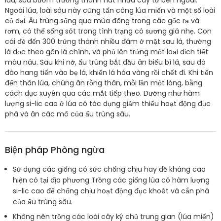
lúa, sâu bướm trưởng thành hút nhựa cây từ bên ngoài.
Ngoài lúa, loài sâu này cũng tấn công lúa miến và một số loài
cỏ dại. Ấu trùng sống qua mùa đông trong các gốc rạ và
rơm, có thể sống sót trong tình trạng có sương giá nhẹ. Con
cái đẻ đến 300 trứng thành nhiều đám ở mặt sau lá, thường
là dọc theo gân lá chính, và phủ lên trứng một loại dịch tiết
màu nâu. Sau khi nở, ấu trùng bắt đầu ăn biểu bì lá, sau đó
đào hang tiến vào bẹ lá, khiến lá hóa vàng rồi chết đi. Khi tiến
đến thân lúa, chúng ăn rỗng thân, mỗi lần một lóng, bằng
cách đục xuyên qua các mắt tiếp theo. Dường như hàm
lượng si-lic cao ở lúa có tác dụng giảm thiểu hoạt động đục
phá và ăn các mô của ấu trùng sâu.
Biện pháp Phòng ngừa
Sử dụng các giống có sức chống chịu hay đề kháng cao
hiện có tại địa phương Trồng các giống lúa có hàm lượng
si-lic cao để chống chịu hoạt động đục khoét và cắn phá
của ấu trùng sâu.
Không nên trồng các loài cây ký chủ trung gian (lúa miến)