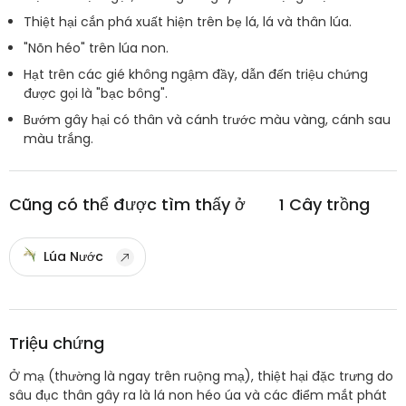
Thiệt hại cắn phá xuất hiện trên bẹ lá, lá và thân lúa.
"Nõn héo" trên lúa non.
Hạt trên các gié không ngậm đầy, dẫn đến triệu chứng
được gọi là "bạc bông".
Bướm gây hại có thân và cánh trước màu vàng, cánh sau
màu trắng.
Cũng có thể được tìm thấy ở
1
Cây trồng
Lúa Nước
Triệu chứng
Ở mạ (thường là ngay trên ruộng mạ), thiệt hại đặc trưng do
sâu đục thân gây ra là lá non héo úa và các điểm mắt phát