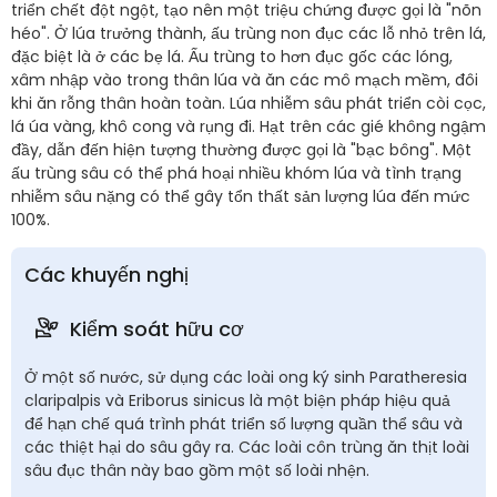
triển chết đột ngột, tạo nên một triệu chứng được gọi là "nõn
héo". Ở lúa trưởng thành, ấu trùng non đục các lỗ nhỏ trên lá,
đặc biệt là ở các bẹ lá. Ấu trùng to hơn đục gốc các lóng,
xâm nhập vào trong thân lúa và ăn các mô mạch mềm, đôi
khi ăn rỗng thân hoàn toàn. Lúa nhiễm sâu phát triển còi cọc,
lá úa vàng, khô cong và rụng đi. Hạt trên các gié không ngậm
đầy, dẫn đến hiện tượng thường được gọi là "bạc bông". Một
ấu trùng sâu có thể phá hoại nhiều khóm lúa và tình trạng
nhiễm sâu nặng có thể gây tổn thất sản lượng lúa đến mức
100%.
Các khuyến nghị
Kiểm soát hữu cơ
Ở một số nước, sử dụng các loài ong ký sinh Paratheresia
claripalpis và Eriborus sinicus là một biện pháp hiệu quả
để hạn chế quá trình phát triển số lượng quần thể sâu và
các thiệt hại do sâu gây ra. Các loài côn trùng ăn thịt loài
sâu đục thân này bao gồm một số loài nhện.