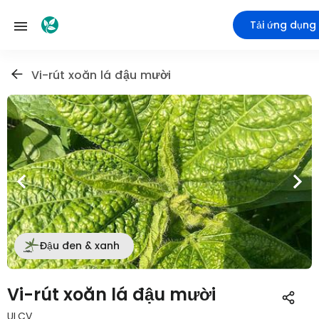
Tải ứng dụng
Vi-rút xoăn lá đậu mười
Đậu đen & xanh
Vi-rút xoăn lá đậu mười
ULCV