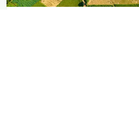
PLANTIX INTELLIGENCE
The intelligence behind this page
Explore the live agronomic data that powers Plantix disease
pages.
Discover
→