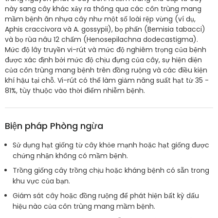
này sang cây khác xảy ra thông qua các côn trùng mang
mầm bệnh ăn nhựa cây như một số loài rệp vừng (ví dụ,
Aphis craccivora và A. gossypii), bọ phấn (Bemisia tabacci)
và bọ rùa nâu 12 chấm (Henosepilachna dodecastigma).
Mức độ lây truyền vi-rút và mức độ nghiêm trọng của bệnh
được xác định bởi mức độ chịu đựng của cây, sự hiện diện
của côn trùng mang bệnh trên đồng ruộng và các điều kiện
khí hậu tại chỗ. Vi-rút có thể làm giảm năng suất hạt từ 35 -
81%, tùy thuộc vào thời điểm nhiễm bệnh.
Biện pháp Phòng ngừa
Sử dụng hạt giống từ cây khỏe mạnh hoặc hạt giống được
chứng nhận không có mầm bệnh.
Trồng giống cây trồng chịu hoặc kháng bệnh có sẵn trong
khu vực của bạn.
Giám sát cây hoặc đồng ruộng để phát hiện bất kỳ dấu
hiệu nào của côn trùng mang mầm bệnh.