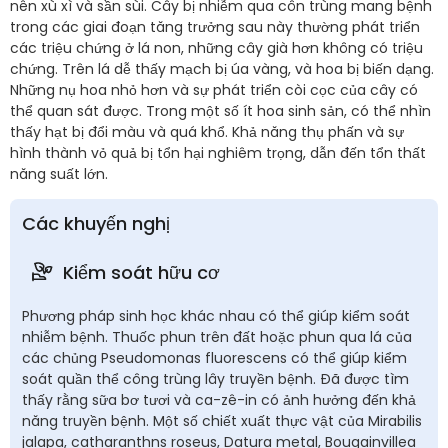
nên xù xì và sần sùi. Cây bị nhiễm qua côn trùng mang bệnh
trong các giai đoạn tăng trưởng sau này thường phát triển
các triệu chứng ở lá non, những cây già hơn không có triệu
chứng. Trên lá dễ thấy mạch bị úa vàng, và hoa bị biến dạng.
Những nụ hoa nhỏ hơn và sự phát triển còi cọc của cây có
thể quan sát được. Trong một số ít hoa sinh sản, có thể nhìn
thấy hạt bị đổi màu và quá khổ. Khả năng thụ phấn và sự
hình thành vỏ quả bị tổn hại nghiêm trọng, dẫn đến tổn thất
năng suất lớn.
Các khuyến nghị
Kiểm soát hữu cơ
Phương pháp sinh học khác nhau có thể giúp kiểm soát
nhiễm bệnh. Thuốc phun trên đất hoặc phun qua lá của
các chủng Pseudomonas fluorescens có thể giúp kiểm
soát quần thể công trùng lây truyền bệnh. Đã được tìm
thấy rằng sữa bơ tươi và ca-zê-in có ảnh hưởng đến khả
năng truyền bệnh. Một số chiết xuất thực vật của Mirabilis
jalapa, catharanthns roseus, Datura metal, Bougainvillea