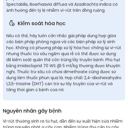
Spectabilis, Boerhaavia diffusa và Azadirachta indica có
ảnh hưởng đến tỷ lệ nhiễm vi-rút trên đồng ruộng.
Kiểm soát hóa học
Nếu có thể, hãy luôn cân nhắc giải pháp dung hợp giữa
các biện pháp phòng ngừa và các biện pháp xử lý sinh
học. Không có phương pháp xử lý hóa học chống lại vi-rút
nhưng thuốc trừ sâu ngấm qua rễ có thể được sử dụng
để kiểm soát quần thể côn trùng lây truyền bệnh. Phủ hạt
bằng imidacloprid 70 WS @ 5 ml/kg thường được khuyến
nghị. Thuốc trừ sâu có chứa dimethoate cũng được sử
dụng làm thuốc phun qua lá. Hợp chất 2,4-dixohexahydro
1,3,5-triazine (DHT) cản trở sự lây truyền của vi-rút và
tăng thời gian ủ bệnh của nó.
Nguyên nhân gây bệnh
Vi-rút thường sinh ra từ hạt, dẫn đến sự xuất hiện của nhiễm
trùng nguyên phát ở cây con. Nhiễm trùng thứ cấp từ cây