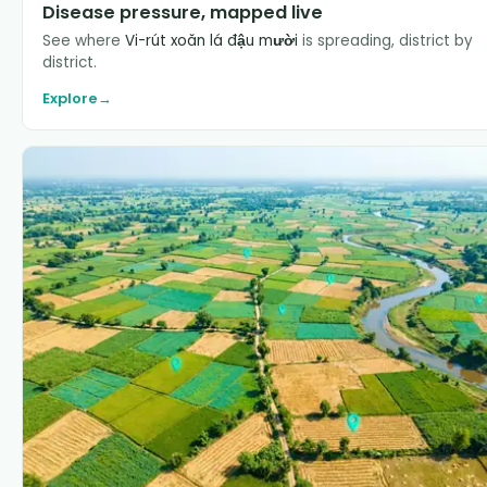
Disease pressure, mapped live
See where
Vi-rút xoăn lá đậu mười
is spreading, district by
district.
Explore
→