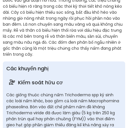
bước vào giai đoạn nở hoa. Thông thường, các triệu chứng
có biểu hiện rõ ràng trong các thời kỳ thời tiết khô nóng kéo
dài. Cây có biểu hiện thiếu sức sống, bắt đầu khô héo vào
những giờ nóng nhất trong ngày rồi phục hồi phần nào vào
ban đêm. Lá non chuyển sang màu vàng và quả không chịu
mẩy. Rễ và thân có biểu hiện thối rữa với dấu hiệu đặc trưng
là các mô bên trong rễ và thân biến màu, sần sùi, chuyển
sang màu nâu ngả đỏ. Các đốm đen phân bố ngẫu nhiên ở
gốc thân cũng là một triệu chứng cho thấy nấm đang phát
triển trong cây.
Các khuyến nghị
Kiểm soát hữu cơ
Các giống thuộc chủng nấm Trichoderma spp ký sinh
các loài nấm khác, bao gồm cả loài nấm Macrophomina
phaseolina. Bón vào đất chế phẩm nấm đề kháng
Trichoderma viride đã được làm giàu (5 kg trên 250 kg
phân trùn quế hay phân chuồng (FYM)) vào thời điểm
gieo hạt góp phần giảm thiểu đáng kể khả năng xảy ra