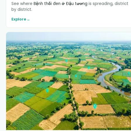
See where
Bệnh thối đen ở Đậu tương
is spreading, district
by district.
Explore
→