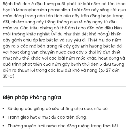
Bệnh thối đen ở đậu tương xuất phát từ loài nấm có tên khoa
học là Macrophomina phaseolina. Loài nấm này sống sót qua
mùa đông trong các tàn tích của cây trên đồng hoặc trong
đất, nhiễm sang cây trồng thông qua rễ cây ngay từ đầu
mùa vụ. Các triệu chứng có thể âm ỉ cho đến các điều kiện
môi trường khắc nghiệt (ví dụ như thời tiết khô nóng) khiến
cây gánh chịu áp lực bất lợi và suy yếu đi. Thiệt hại do nấm
gây ra ở các mô bên trong rễ cây gây ảnh hưởng bất lợi đối
với hoạt động vận chuyển nước của cây ở thời kỳ cần thiết
nhất như thế. Khác với các loài nấm mốc khác, hoạt động và
quá trình phát triển của nấm gây bệnh thối đen ở đậu tương
diễn ra thuận lợi trong các loại đất khô và nóng (từ 27 đến
35°C).
Biện pháp Phòng ngừa
Sử dụng các giống có sức chống chịu cao, nếu có.
Tránh gieo hạt ở mật độ cao trên đồng.
Thường xuyên tưới nước cho đồng ruộng trong thời tiết