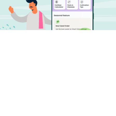
لانٹکس ڈاؤن لوڈ کریں