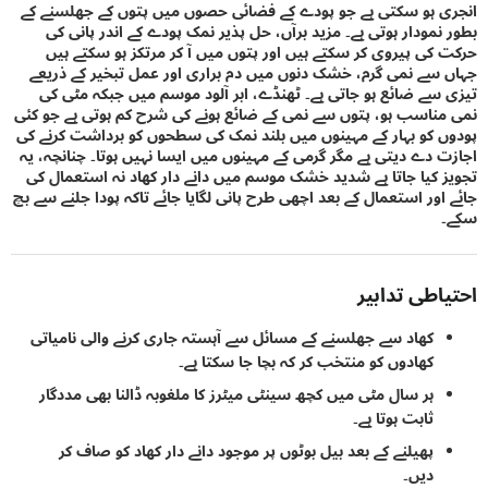
 ہو سکتی ہے جو پودے کے فضائی حصوں میں پتوں کے جھلسنے کے
نمودار ہوتی ہے۔ مزید برآں، حل پذیر نمک پودے کے اندر پانی کی
کی پیروی کر سکتے ہیں اور پتوں میں آ کر مرتکز ہو سکتے ہیں
سے نمی گرم، خشک دنوں میں دم براری اور عمل تبخیر کے ذریعے
سے ضائع ہو جاتی ہے۔ ٹھنڈے، ابر آلود موسم میں جبکہ مٹی کی
ناسب ہو، پتوں سے نمی کے ضائع ہونے کی شرح کم ہوتی ہے جو کئی
 کو بہار کے مہینوں میں بلند نمک کی سطحوں کو برداشت کرنے کی
 دے دیتی ہے مگر گرمی کے مہینوں میں ایسا نہیں ہوتا۔ چنانچہ، یہ
 کیا جاتا ہے شدید خشک موسم میں دانے دار کھاد نہ استعمال کی
اور استعمال کے بعد اچھی طرح پانی لگایا جائے تاکہ پودا جلنے سے بچ
اطی تدابیر
کھاد سے جھلسنے کے مسائل سے آہستہ جاری کرنے والی نامیاتی
کھادوں کو منتخب کر کہ بچا جا سکتا ہے۔
ہر سال مٹی میں کچھ سینٹی میٹرز کا ملغوبہ ڈالنا بھی مددگار
ثابت ہوتا ہے۔
پھیلنے کے بعد بیل بوٹوں پر موجود دانے دار کھاد کو صاف کر
دیں۔