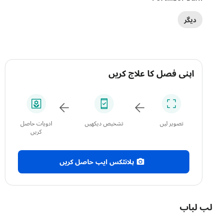
دیگر
اپنی فصل کا علاج کریں
تصویر لیں
تشخیص دیکھیں
ادویات حاصل
کریں
پلانٹکس ایپ حاصل کریں
باب