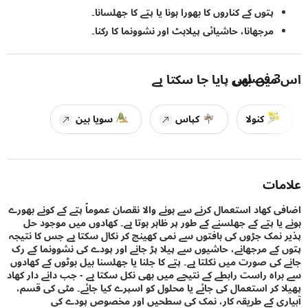
پتوں کے کناروں کا بھورا ہونا یا پتے کا جھلسانا۔
مرجھانا، حاشیائی پیلاہٹ اور نشوونما کا رکنا۔
3
فصلیں
یں بھی پایا جا سکتا ہے
کنولا
کپاس
سویا بین
ات
 کھاد استعمال کرنے سے ہونے والا نقصان عموماً پتے کے کونے بھورے
یا پتے کے جھلسنے کے طور پر ظاہر ہوتا ہے۔ کھادوں میں موجود حل
نمک جڑوں کی بافتوں سے نمی کھینچ کر نکال سکتا ہے جس کا نتیجہ
کے مرجھانے، حاشیوں سے پیلا پڑ جانے اور پودے کی نشوونما کے رک
کی صورت میں نکلتا ہے۔ پتے کا جلنا یا جھلسنا بیل بوٹوں کے کھادوں
اہ راست رابطے کے نتیجے میں بھی نکل سکتا ہے - جب دانے دار کھاد
 کر استعمال کی جائے یا محلول کو اسپرے کیا جائے۔ مٹی کی قسم،
ی کے طریقہ کار، نمک کی سطحیں اور مخصوص پودے کی