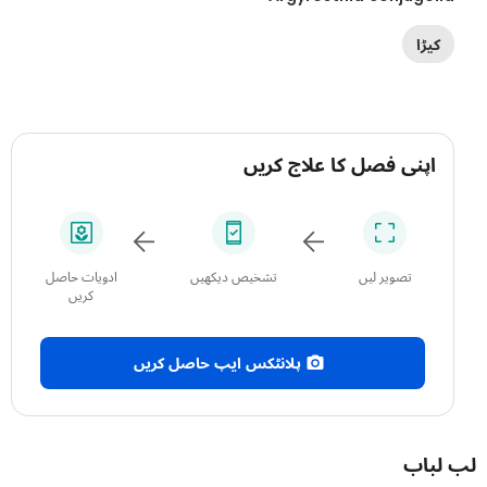
کیڑا
اپنی فصل کا علاج کریں
تصویر لیں
تشخیص دیکھیں
ادویات حاصل
کریں
پلانٹکس ایپ حاصل کریں
باب