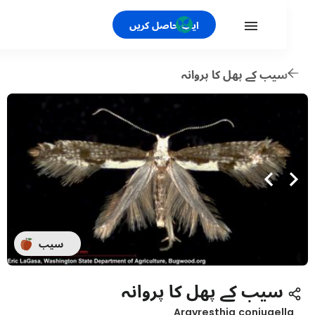
ایپ حاصل کریں
یب کے پھل کا پروانہ
سیب
سیب کے پھل کا پروانہ
Argyresthia conjugel