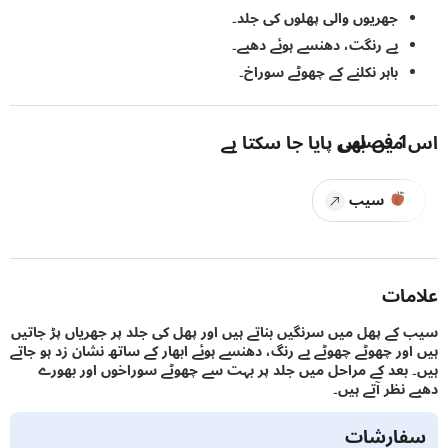
جھریوں والی پھلوں کی جلد۔
بے رنگت، دھنسے ہوئے دھبے۔
باہر نکلنے کے چھوٹے سوراخ۔
1
فصلیں
یں بھی پایا جا سکتا ہے
سیب
ات
ے پھل میں سرنگیں بناتے ہیں اور پھل کی جلد پر جھریاں پڑ جاتیں
ور چھوٹے چھوٹے بے رنگ، دھنسے ہوئے ابھار کے ساتھ نشان زد ہو جاتے
بعد کے مراحل میں جلد پر بہت سے چھوٹے سوراخوں اور بھورے
نظر آتے ہیں۔
ارشات