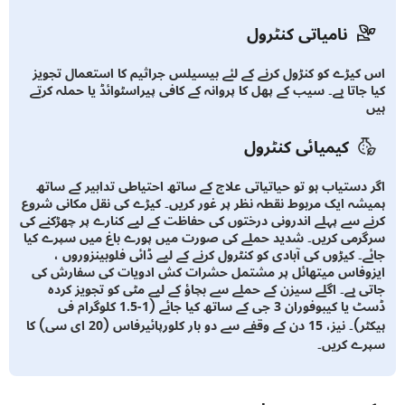
نامیاتی کنٹرول
کیڑے کو کنڑول کرنے کے لئے بیسیلس جراثیم کا استعمال تجویز
 جاتا ہے۔ سیب کے پھل کا پروانہ کے کافی پیراسٹوائڈ یا حملہ کرتے
کیمیائی کنٹرول
 دستیاب ہو تو حیاتیاتی علاج کے ساتھ احتیاطی تدابیر کے ساتھ
شہ ایک مربوط نقطہ نظر پر غور کریں۔ کیڑے کی نقل مکانی شروع
ے سے پہلے اندرونی درختوں کی حفاظت کے لیے کنارے پر چھڑکنے کی
رمی کریں۔ شدید حملے کی صورت میں پورے باغ میں سپرے کیا
ے۔ کیڑوں کی آبادی کو کنٹرول کرنے کے لیے ڈائی فلوبینزوروں ،
وفاس میتھائل پر مشتمل حشرات کش ادویات کی سفارش کی
ی ہے۔ اگلے سیزن کے حملے سے بچاؤ کے لیے مٹی کو تجویز کردہ
ڈسٹ یا کیبوفوران 3 جی کے ساتھ کیا جائے (1-1.5 کلوگرام فی
ہیکٹر)۔ نیز، 15 دن کے وقفے سے دو بار کلورپائیرفاس (20 ای سی) کا
ے کریں۔