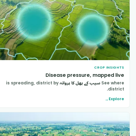
CROP INSIGHT
Disease pressure, mapped liv
See wher
سیب کے پھل کا پروانہ
is spreading, district by
district
Explor
→