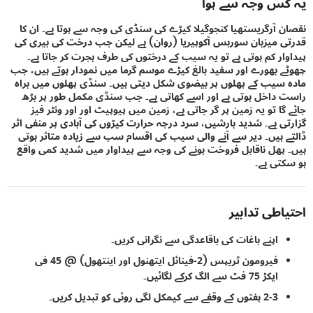
س وجہ سے ہوا
 آرگریستھیا کنجوگیلا کیڑے کی سنڈی کی وجہ سے ہوتا ہے۔ ان کا
 میزبان سوربس آکوپیریا (روان) ہے لیکن جب درخت کی بیری کی
ار کم ہوتی ہے تو یہ سیب کے درختوں کی طرف ہجرت کر جاتا ہے۔
 بھورے اور سفید بالغ کیڑے موسم گرما میں نمودار ہوتے ہیں، جب
سیب کے پھلوں پر بیضوی شکل دیتی ہیں۔ سنڈی پھلوں میں براہ
داخل ہوتی ہے اور اسے کھاتی ہے۔ جب سنڈی مکمل طور پر بڑھ
ا تو یہ زمین پر گر جاتی ہے، زمین میں پیوپیٹ اور اور ونٹر فیز
ی ہے۔ شدید بارشیں، سرد درجہ حرارت کیڑوں کی آبادی پر منفی اثر
 ہیں۔ دیر سے آنے والی سیب کی اقسام سب سے زیادہ متاثر ہوتی
پھل ناقابل فروخت ہونے کی وجہ سے پیداوار میں شدید کمی واقع
تی ہے۔
اطی تدابیر
اپنے باغات کی باقاعدگی سے نگرانی کریں۔
فیرومون ٹریپس (2-فینائل ایتھنول اور اینتھول) @ 45 فی
ایکڑ 75 فٹ سے الگ کرکے لگائیں۔
2-3 ہفتوں کے وقفے سے کیمکل لگی روئی کو تبدیل کریں۔