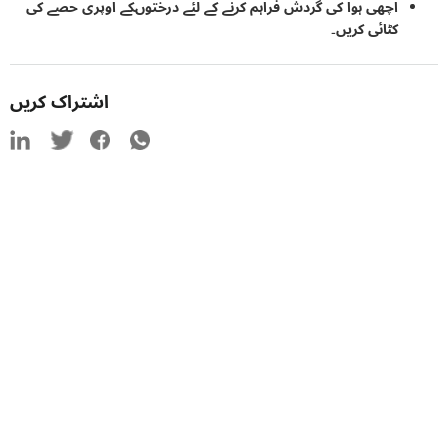
اچھی ہوا کی گردش فراہم کرنے کے لئے درختوںکے اوپری حصے کی
کٹائی کریں۔
اشتراک کریں