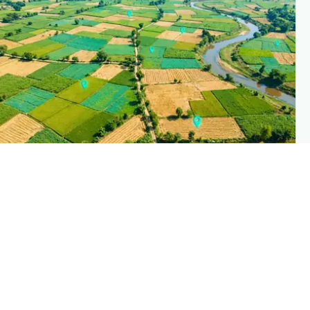
PLANTIX INTELLIGENC
The intelligence behind this pag
Explore the live agronomic data that powers Planti
disease pages
Discove
→