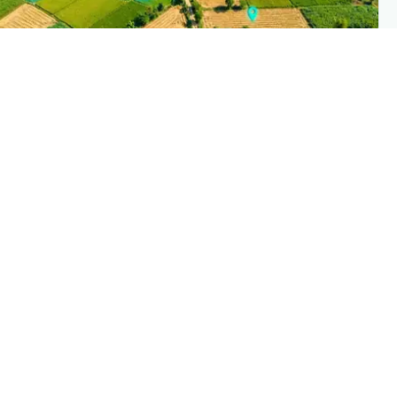
PLANTIX INTELLIGENC
The intelligence behind this pag
Explore the live agronomic data that powers Planti
disease pages
Discove
→