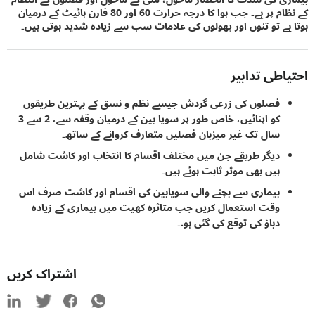
کے نظام پر ہے۔ جب ہوا کا درجہ حرارت 60 اور 80 فارن ہائیٹ کے درمیان
ہے تو تنوں اور پھولوں کی علامات سب سے زیادہ شدید ہوتی ہیں۔
اطی تدابیر
فصلوں کی زرعی گردش جیسے نظم و نسق کے بہترین طریقوں
کو اپنائیں، خاص طور پر سویا بین کے درمیان وقفہ سے، 2 سے 3
سال تک غیر میزبان فصلیں متعارف کروانے کے ساتھ۔
دیگر طریقے جن میں مختلف اقسام کا انتخاب اور کاشت شامل
ہیں بھی موثر ثابت ہوئے ہیں۔
بیماری سے بچنے والی سویابین کی اقسام اور کاشت صرف اس
وقت استعمال کریں جب متاثرہ کھیت میں بیماری کے زیادہ
دباؤ کی توقع کی گئی ہو.۔
اشتراک کریں