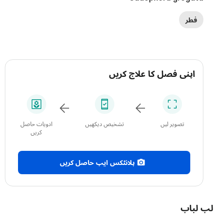
فطر
اپنی فصل کا علاج کریں
تصویر لیں
تشخیص دیکھیں
ادویات حاصل
کریں
پلانٹکس ایپ حاصل کریں
باب