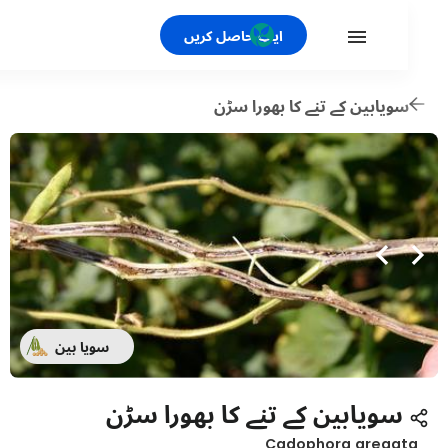
ایپ حاصل کریں
ویابین کے تنے کا بھورا سڑن
سویا بین
سویابین کے تنے کا بھورا سڑن
Cadophora grega