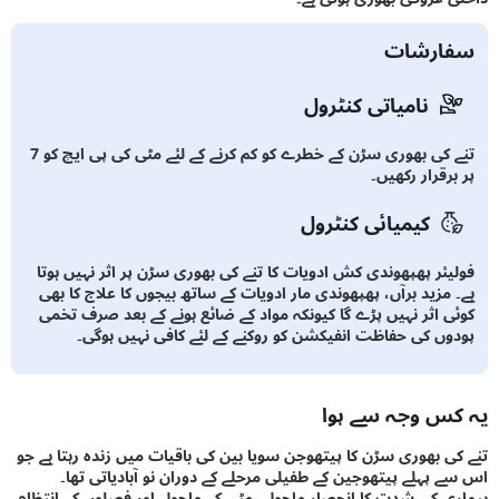
ارشات
نامیاتی کنٹرول
تنے کی بھوری سڑن کے خطرے کو کم کرنے کے لئے مٹی کی پی ایچ کو 7
رقرار رکھیں۔
کیمیائی کنٹرول
یئر پھپھوندی کش ادویات کا تنے کی بھوری سڑن پر اثر نہیں ہوتا
 مزید برآں، پھپھوندی مار ادویات کے ساتھ بیجوں کا علاج کا بھی
ی اثر نہیں پڑے گا کیونکہ مواد کے ضائع ہونے کے بعد صرف تخمی
وں کی حفاظت انفیکشن کو روکنے کے لئے کافی نہیں ہوگی۔
س وجہ سے ہوا
ی بھوری سڑن کا پیتھوجن سویا بین کی باقیات میں زندہ رہتا ہے جو
 پہلے پیتھوجین کے طفیلی مرحلے کے دوران نو آبادیاتی تھا۔
ی کی شدت کا انحصار ماحول، مٹی کے ماحول اور فصلوں کے انتظام