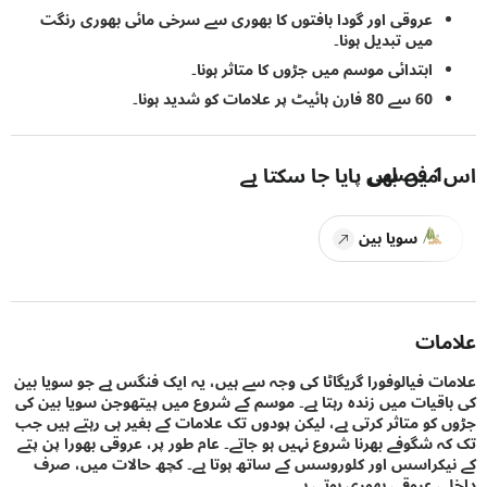
عروقی اور گودا بافتوں کا بھوری سے سرخی مائی بھوری رنگت
میں تبدیل ہونا۔
ابتدائی موسم میں جڑوں کا متاثر ہونا۔
60 سے 80 فارن ہائیٹ پر علامات کو شدید ہونا۔
1
فصلیں
یں بھی پایا جا سکتا ہے
سویا بین
ات
ت فیالوفورا گریگاٹا کی وجہ سے ہیں، یہ ایک فنگس ہے جو سویا بین
قیات میں زندہ رہتا ہے۔ موسم کے شروع میں پیتھوجن سویا بین کی
کو متاثر کرتی ہے، لیکن پودوں تک علامات کے بغیر ہی رہتے ہیں جب
 شگوفے بھرنا شروع نہیں ہو جاتے۔ عام طور پر، عروقی بھورا پن پتے
کراسس اور کلوروسس کے ساتھ ہوتا ہے۔ کچھ حالات میں، صرف
 عروقی بھوری ہوتی ہے۔