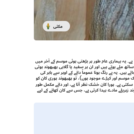
مکئی
ے۔ یہ بیماری عام طور پر بڑھتی ہوئی موسم کے آخر میں
ساتھ ملے ہوتے ہیں اور ان پر سفید یا گلابی پھپھوند ہوتی
 ہیں۔ یہ بے رنگ ہونا عموماً دانے کے اوپر سے باہر کی
شک موسم اور کیڑے موجود ہوں)، تو پھپھوند پوری کان کو
 سکتی ہے۔ پورا کان خشک نظر آتا ہے، اور دانے مکمل طور
وند زہریلے مادے پیدا کرتی ہے، جس سے کان کھانے کے لیے