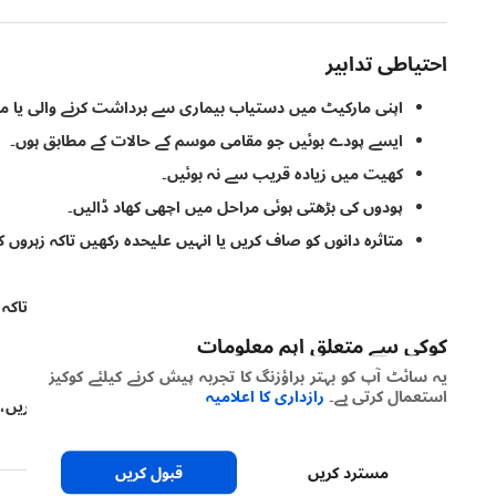
احتیاطی تدابیر
اپنی مارکیٹ میں دستیاب بیماری سے برداشت کرنے والی یا 
ایسے پودے بوئیں جو مقامی موسم کے حالات کے مطابق ہوں۔
کھیت میں زیادہ قریب سے نہ بوئیں۔
پودوں کی بڑھتی ہوئی مراحل میں اچھی کھاد ڈالیں۔
متاثرہ دانوں کو صاف کریں یا انہیں علیحدہ رکھیں تاکہ زہروں کی
اپنی ذخیرہ کرنے کی جگہوں کو اچھی طرح صاف کریں۔
فصل کی کٹائی سے پہلے موسم کی پیش گوئی کو دیکھیں تاکہ کٹائ
کٹائی کے دوران کاندے کو نقصان نہ پہنچانے کا خیال رکھیں۔
کوکی سے متعلق اہم معلومات
دانوں کو کم نمی اور کم درجہ حرارت میں ذخیرہ کریں۔
یہ سائٹ آپ کو بہتر براؤزنگ کا تجربہ پیش کرنے کیلئے کوکیز
استعمال کرتی ہے۔
رازداری کا اعلامیہ
فصل کی کٹائی کے بعد، فصل کے باقیات کو جوت کر دفن کریں، او
ساتھ تناوب کریں۔
مسترد کریں
قبول کریں