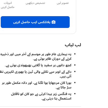
تصویر لیں
تشخیص دیکھیں
ادویات
حاصل کریں
پلانٹکس ایپ حاصل کریں
لب لباب
یہ بیماری عام طور پر موسم کے آخر میں اور ذخیرہ
کرنے کے دوران ظاہر ہوتی ہے۔
کچھ دانوں پر سفید یا گلابی پھپھوندی ہوتی ہے۔
دانے کے اوپر سے نکلنے والی ٹین یا بھوری لکیریں نظ
آتی ہیں۔
پورا کان مرجھایا ہوا لگتا ہے، اور دانہ مکمل طور پر
سڑ جاتا ہے۔
یہ فنگس زہر پیدا کرتی ہے جو کان کو ناقابل
استعمال بنا دیتی ہے۔