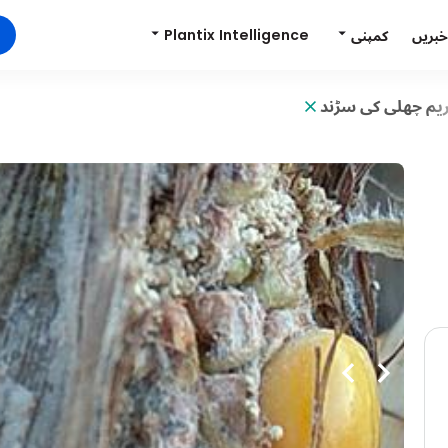
Plantix Intelligence
کمپنی
خبریں
یم چھلی کی سڑند