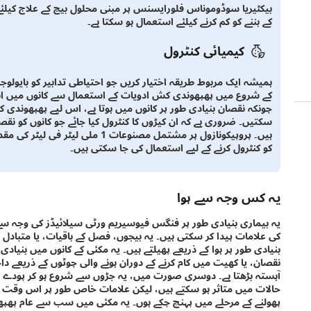
بیکٹیریا سوڈوموناس فلورایسنس پر مبنی محلول بیج کے علاج کیلئے
کے بننے کو کم کرنے کیلئے استعمال ہو سکتا ہے۔
کیمیائی کنٹرول
ہمیشہ ایک مربوط طریقہ اختیار کریں جو احتیاطی تدابیر کو بایولو
کے شروع میں پھپھوندی کش ادویات کے استعمال سے کانوں میں ان
چونکہ نقصان بنیادی طور پر کانوں میں ہوتا ہے، اس لیے پھپھوندی ک
سکتیں۔ ضروری ہے کہ ان کیڑوں کا کنٹرول کیا جائے جو کانوں کو نقصا
ہیں۔ پروپیکونازول پر مشتمل مصنوعات
کو کنٹرول کرنے کے لیے استعمال کی جا سکتی ہیں۔
یہ کس وجہ سے ہوا
یہ بیماری بنیادی طور پر فنگس فیوسیریم ورٹی سیلائیڈز کی وجہ س
کی علامات پیدا کر سکتی ہیں۔ یہ بیجوں، فصل کے باقیات، یا متبادل م
بنیادی طور پر ہوا کے ذریعے پھیلتے ہیں۔ یہ مکئی کے کانوں میں بنیادی
نقصان، یا کھیت میں کام کرنے کے دوران ہونے والی چوٹوں کے ذریعے داخ
آہستہ بڑھتا ہے۔ دوسری صورت میں، یہ جڑوں سے شروع ہو کر پودے م
حالات میں متاثر ہو سکتے ہیں، لیکن علامات خاص طور پر اس وقت 
پھولنے کے مرحلے میں پہنچ چکے ہوں۔ یہ مکئی میں سب سے عام پھپھو