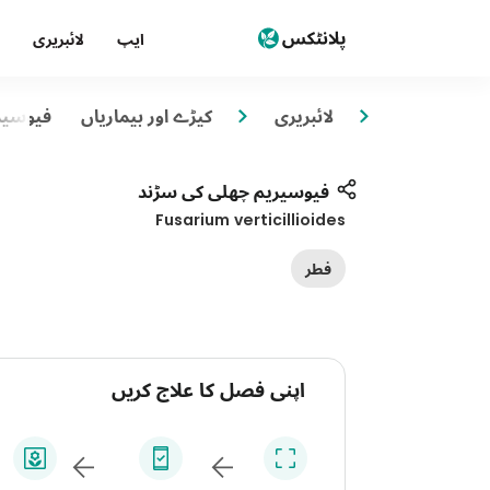
ایپ
لائبریری
لائبریری
کیڑے اور بیماریاں
فیوسیر
فیوسیریم چھلی کی سڑند
Fusarium verticillioides
فطر
اپنی فصل کا علاج کریں