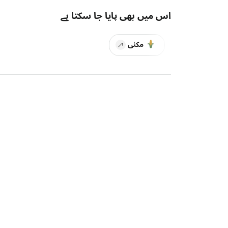
اس میں بھی پایا جا سکتا ہے
مکئی