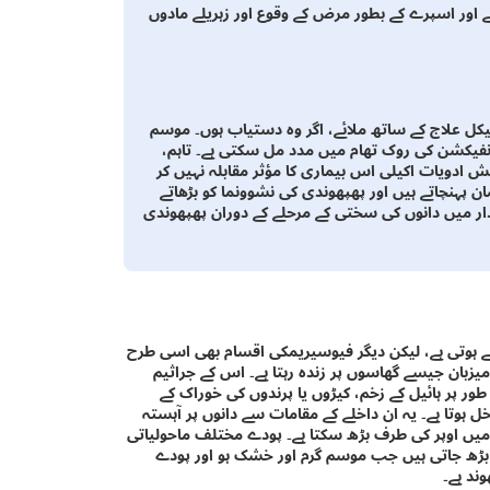
 اور اسپرے کے بطور مرض کے وقوع اور زہریلے مادوں
جیکل علاج کے ساتھ ملائے، اگر وہ دستیاب ہوں۔ موسم
فیکشن کی روک تھام میں مدد مل سکتی ہے۔ تاہم،
ش ادویات اکیلی اس بیماری کا مؤثر مقابلہ نہیں کر
ن پہنچاتے ہیں اور پھپھوندی کی نشوونما کو بڑھاتے
 1 ملی لیٹر فی لیٹر کی مقدار میں دانوں کی سختی کے مرحلے کے دوران پھپھوندی
ے ہوتی ہے، لیکن دیگر فیوسیریمکی اقسام بھی اسی طرح
یزبان جیسے گھاسوں پر زندہ رہتا ہے۔ اس کے جراثیم
 طور پر ہائیل کے زخم، کیڑوں یا پرندوں کی خوراک کے
ل ہوتا ہے۔ یہ ان داخلے کے مقامات سے دانوں پر آہستہ
یں اوپر کی طرف بڑھ سکتا ہے۔ پودے مختلف ماحولیاتی
بڑھ جاتی ہیں جب موسم گرم اور خشک ہو اور پودے
ند ہے۔