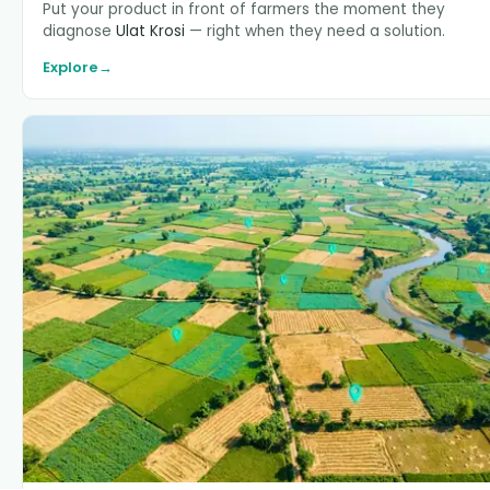
Put your product in front of farmers the moment they
diagnose
Ulat Krosi
— right when they need a solution.
Explore
→