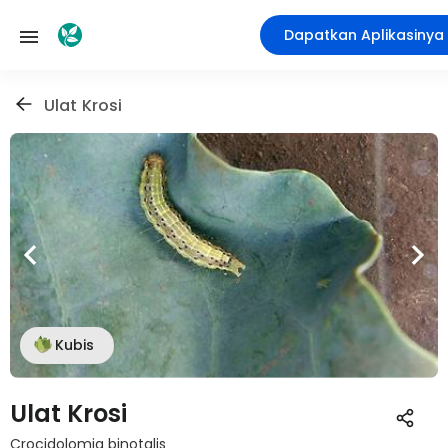
Dapatkan Aplikasinya
Ulat Krosi
Kubis
Ulat Krosi
Crocidolomia binotalis