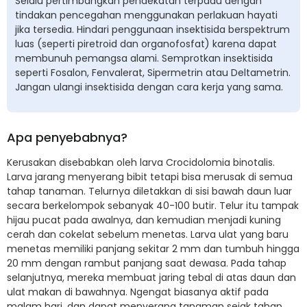
Selalu pertimbangkan pendekatan terpadu dengan
tindakan pencegahan menggunakan perlakuan hayati
jika tersedia. Hindari penggunaan insektisida berspektrum
luas (seperti piretroid dan organofosfat) karena dapat
membunuh pemangsa alami. Semprotkan insektisida
seperti Fosalon, Fenvalerat, Sipermetrin atau Deltametrin.
Jangan ulangi insektisida dengan cara kerja yang sama.
Apa penyebabnya?
Kerusakan disebabkan oleh larva Crocidolomia binotalis.
Larva jarang menyerang bibit tetapi bisa merusak di semua
tahap tanaman. Telurnya diletakkan di sisi bawah daun luar
secara berkelompok sebanyak 40-100 butir. Telur itu tampak
hijau pucat pada awalnya, dan kemudian menjadi kuning
cerah dan cokelat sebelum menetas. Larva ulat yang baru
menetas memiliki panjang sekitar 2 mm dan tumbuh hingga
20 mm dengan rambut panjang saat dewasa. Pada tahap
selanjutnya, mereka membuat jaring tebal di atas daun dan
ulat makan di bawahnya. Ngengat biasanya aktif pada
malam hari, dan dapat menyerang tanaman sejak tahap