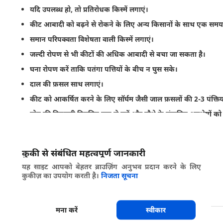
यदि उपलब्ध हो, तो प्रतिरोधक किस्में लगाएं।
कीट आबादी को बढ़ने से रोकने के लिए अन्य किसानों के साथ एक समय मे
समान परिपक्वता विशेषता वाली किस्में लगाएं।
जल्दी रोपण से भी कीटों की अधिक आबादी से बचा जा सकता है।
घना रोपण करें ताकि पतंगा पत्तियों के बीच न घुस सके।
दाल की फ़सल साथ लगाएं।
कीट को आकर्षित करने के लिए सॉर्घम जैसी जाल फ़सलों की 2-3 पंक्तिया
खेत की निगरानी नियमित रूप से करें और पौधे के संक्रमित अवशेषों को 
नाइट्रोजन का पर्याप्त स्तर सुनिश्चित करें और सही समय पर लगाएं।
खेत में और उसके आसपास खर-पतवार को हटाएं।
कुकी से संबंधित महत्वपूर्ण जानकारी
पानी का प्रबंधन ठीक से करें।
यह साइट आपको बेहतर ब्राउज़िंग अनुभव प्रदान करने के लिए
कटाई के बाद पौधे के मलबे को हटाएं और नष्ट करें।
कुकीज़ का उपयोग करती है।
निजता सूचना
गैर-परपोषी पौधों के साथ दीर्घकालिक फ़सल चक्रीकरण करें।
मना करें
स्वीकार