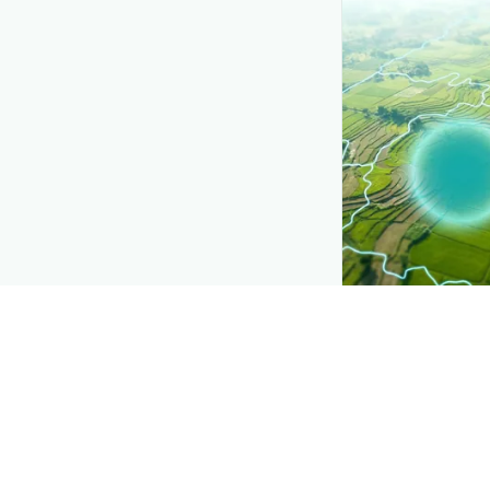
CROP INSIGHTS
Disease press
See where
कसावा 
spreading, distri
Explore
→