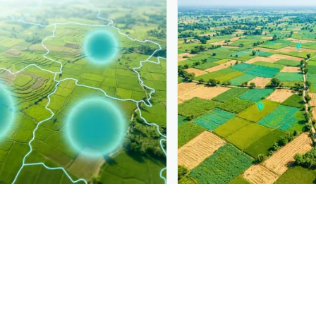
PLANTIX INTELLIGENCE
ure, mapped live
The intelligence behi
का भूरी धारियों वाला रोग
is
Explore the live agrono
ct by district.
Plantix disease pages.
Discover
→