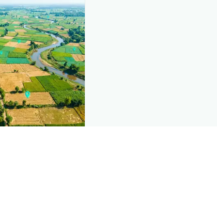
nd this page
mic data that powers