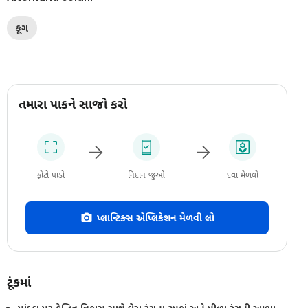
ફૂગ
તમારા પાકને સાજો કરો
ફોટો પાડો
નિદાન જુઓ
દવા મેળવો
પ્લાન્ટિક્સ એપ્લિકેશન મેળવી લો
ટૂંકમાં