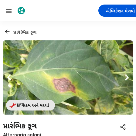
એપ્લિકેશન મેળવો
પ્રારંભિક ફૂગ
કેપ્સિકમ અને મરચાં
પ્રારંભિક ફૂગ
Alternaria solani