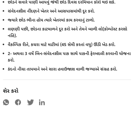
છોડને સવારે પાણી આપવું જેથી છોડ દિવસ દરમિયાન કોરો થઇ શકે.
સંવેદનશીલ નીંદણને ખેતર અને આસપાસમાંથી દૂર કરો.
જ્યારે છોડ ભીના હોય ત્યારે ખેતરમાં કામ કરવાનું ટાળો.
લણણી પછી, છોડના કાટમાળને દૂર કરો અને તેમને બાળી લો(કોમ્પોસ્ટ કરશો
નહિ).
વૈકલ્પિક રીતે, કચરા માટે માટીમાં (45 સેમી કરતાં વધુ) ઊંડી ખેડ કરો.
2- અથવા 3 વર્ષે બિન-સંવેદનશીલ પાક સાથે પાકની ફેરબદલી કરવાની યોજના
કરો.
કંદનો નીચા તાપમાને અને સારા હવાઉજાશ વાળી જગ્યાએ સંગ્રહ કરો.
શેર કરો