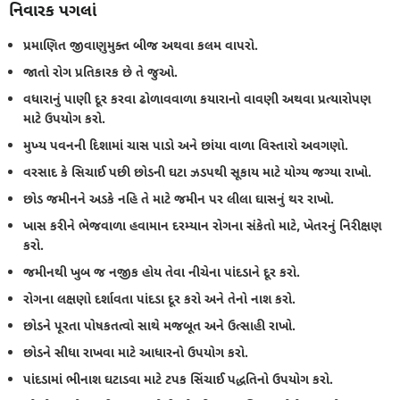
નિવારક પગલાં
પ્રમાણિત જીવાણુમુક્ત બીજ અથવા કલમ વાપરો.
જાતો રોગ પ્રતિકારક છે તે જુઓ.
વધારાનું પાણી દૂર કરવા ઢોળાવવાળા કયારાનો વાવણી અથવા પ્રત્યારોપણ
માટે ઉપયોગ કરો.
મુખ્ય પવનની દિશામાં ચાસ પાડો અને છાંયા વાળા વિસ્તારો અવગણો.
વરસાદ કે સિચાઈ પછી છોડની ઘટા ઝડપથી સૂકાય માટે યોગ્ય જગ્યા રાખો.
છોડ જમીનને અડકે નહિ તે માટે જમીન પર લીલા ઘાસનું થર રાખો.
ખાસ કરીને ભેજવાળા હવામાન દરમ્યાન રોગના સંકેતો માટે, ખેતરનું નિરીક્ષણ
કરો.
જમીનથી ખુબ જ નજીક હોય તેવા નીચેના પાંદડાને દૂર કરો.
રોગના લક્ષણો દર્શાવતા પાંદડા દૂર કરો અને તેનો નાશ કરો.
છોડને પૂરતા પોષકતત્વો સાથે મજબૂત અને ઉત્સાહી રાખો.
છોડને સીધા રાખવા માટે આધારનો ઉપયોગ કરો.
પાંદડામાં ભીનાશ ઘટાડવા માટે ટપક સિંચાઈ પદ્ધતિનો ઉપયોગ કરો.