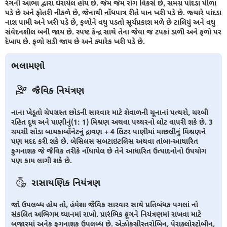
રંગની આભા દ્વારા ઘેરાયેલ હોય છે. જેમ જેમ રોગ વિકસે છે, સમગ્ર પાંદડા પીળા
પડે છે અને ફોતરી નીકળે છે, જેનાથી નોંધપાત્ર રીતે પાન ખરી પડે છે. જ્યારે પાંદડા
નાશ પામી અને ખરી પડે છે, ફળોને વધુ પડતો સૂર્યપ્રકાશ મળે છે ટાલિયું અને વધુ
સંવેદનશીલ બની જાય છે. સ્પષ્ટ કેન્દ્ર સાથે તેના જેવા જ ટપકાં ડાળી અને ફળો પર
દેખાય છે. ફળો સડી જાય છે અને ક્યારેક ખરી પડે છે.
ભલામણો
જૈવિક નિયંત્રણ
નાના ખેડૂતો ચેપગ્રસ્ત છોડની સારવાર માટે શેવાળની ​​ચૂનાનાં પત્થરો, ચરબી
રહિત દૂધ અને પાણીનું(1: 1) મિશ્રણ અથવા પથ્થરનો લોટ વાપરી શકે છે. 3
ચમચી સોડા બાયકાર્બોનેટનું દ્રાવણ + 4 લિટર પાણીમાં માછલીનું મિશ્રણને
પણ મદદ કરી શકે છે. બેસિલસ સબટાઇટલિસ અથવા તાંબા-આધારિત
ફુગનાશક જે જૈવિક તરીકે નોંધાયેલ છે તેને આધારિત ઉત્પાદનોનો ઉપયોગ
પણ કામ લાગી શકે છે.
રાસાયણિક નિયંત્રણ
જો ઉપલબ્ધ હોય તો, હંમેશા જૈવિક સારવાર સાથે પ્રતિબંધક પગલાં નો
સંકલિત અભિગમ ધ્યાનમાં રાખો. પ્રારંભિક ફૂગને નિયંત્રણમાં રાખવા માટે
બજારમાં અનેક ફુગનાશક ઉપલબ્ધ છે. એઝોકસીસ્તરોબિન, પેરાક્લોસ્ટ્રોબીન,