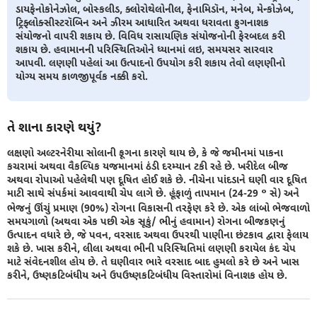
ડાયફેનોકોનેઝોલ, બોસ્કલીડ, ક્લોરોથેલોનીલ, ફેનામિડૉન, મનેબ, મેન્કોઝેબ,
ટ્રિફ્લોક્સીસ્ટરૉબિન અને ઝીરમ આધારિત અથવા ધરાવતા ફુગનાશક
સંયોજનો વાપરી શકાય છે. વિવિધ રાસાયણિક સંયોજનોની ફેરબદલ કરી
શકાય છે. હવામાનની પરિસ્થિતિઓને ધ્યાનમાં લઇ, સમયસર સારવાર
આપવી. લણણી પહેલાં આ ઉત્પાદનો ઉપયોગ કરી શકાય તેવો લણણીનો
યોગ્ય સમય કાળજીપૂર્વક નક્કી કરો.
તે શાના કારણે થયું?
લક્ષણો અલ્ટરનેરીયા સોલાની ફૂગના કારણે થાય છે, કે જે જમીનમાં પાકના
કચરામાં અથવા વૈકલ્પિક યજમાનમાં ઠંડી દરમ્યાન ટકી રહે છે. ખરીદેલ બીજ
અથવા રોપાઓ પહેલેથી પણ દૂષિત હોઈ શકે છે. નીચેના પાંદડાને ઘણી વાર દૂષિત
માટી સાથે સંપર્કમાં આવવાથી ચેપ લાગે છે. હૂંફાળું તાપમાન (24-29 ° સે) અને
ભેજનું ઊંચું પ્રમાણ (90%) રોગના વિકાસની તરફેણ કરે છે. એક લાંબો ભેજવાળો
સમયગાળો (અથવા એક પછી એક સૂકું/ ભીનું હવામાન) રોગના બીજકણનું
ઉત્પાદન વધારે છે, જે પવન, વરસાદ અથવા ઉપરથી પાણીના છંટકાવ દ્વારા ફેલાય
શકે છે. ખાસ કરીને, લીલા અથવા ભીની પરિસ્થિતિમાં લણણી કરાયેલ કંદ ચેપ
માટે સંવેદનશીલ હોય છે. તે ઘણીવાર ભારે વરસાદ બાદ હુમલો કરે છે અને ખાસ
કરીને, ઉષ્ણકટિબંધીય અને ઉપઉષ્ણકટિબંધીય વિસ્તારોમાં વિનાશક હોય છે.