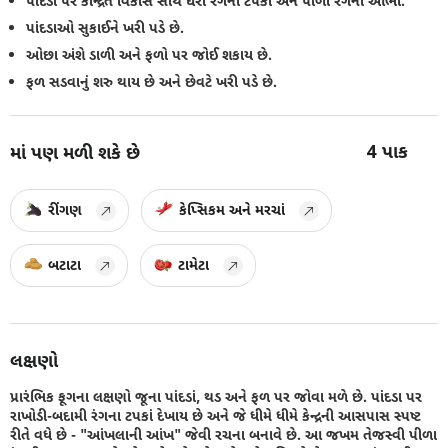
પાંદડા પર કેન્દ્રિત વિકાસ સાથે ઘેરા રંગના ટપકાં અને પીળા રંગની આભા.
પાંદડાઓ સુકાઈને ખરી પડે છે.
ઓછા અંશે ડાળી અને ફળો પર જોઈ શકાય છે.
ફળ સડવાનું શરુ થાય છે અને છેવટે ખરી પડે છે.
4
પાક
માં પણ મળી શકે છે
રીંગણ
કેપ્સિકમ અને મરચાં
બટાટા
ટામેટા
લક્ષણો
પ્રારંભિક ફૂગના લક્ષણો જૂના પાંદડાં, થડ અને ફળ પર જોવા મળે છે. પાંદડા પર
રાખોડી-બદામી રંગના ટપકાં દેખાય છે અને જે ધીમે ધીમે કેન્દ્રની આસપાસ સ્પષ્ટ
રીતે વધે છે - "આંખલાની આંખ" જેવી રચના બનાવે છે. આ જખમ તેજસ્વી પીળા