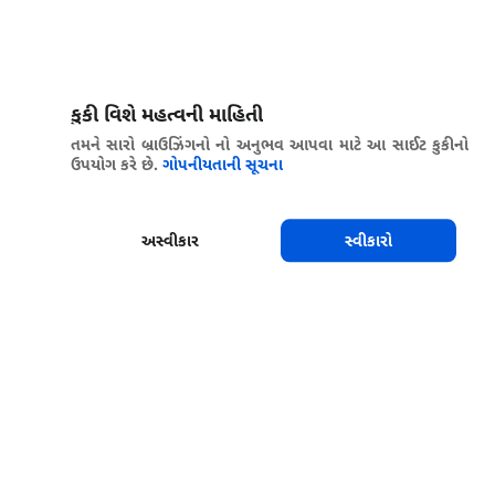
કુકી વિશે મહત્વની માહિતી
તમને સારો બ્રાઉઝિંગનો નો અનુભવ આપવા માટે આ સાઈટ કુકીનો
ઉપયોગ કરે છે.
ગોપનીયતાની સૂચના
અસ્વીકાર
સ્વીકારો