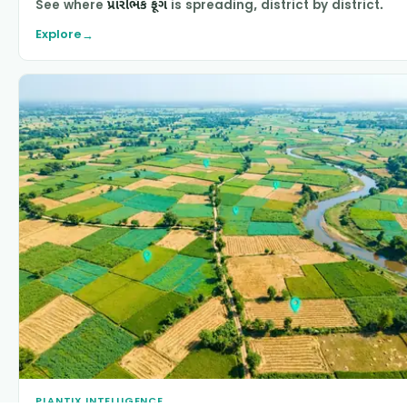
See where
પ્રારંભિક ફૂગ
is spreading, district by district.
Explore
→
PLANTIX INTELLIGENCE