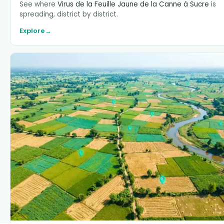
See where
Virus de la Feuille Jaune de la Canne à Sucre
is
spreading, district by district.
Explore
→