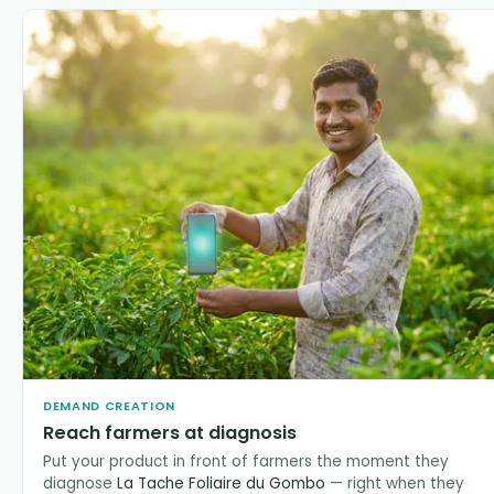
DEMAND CREATION
Reach farmers at diagnosis
Put your product in front of farmers the moment they
diagnose
La Tache Foliaire du Gombo
— right when they