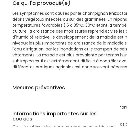
Ce qui l'a provoqué(e)
Les symptômes sont causés par le champignon Rhizoctonia so
débris végétaux infectés ou sur des graminées. En répons
températures favorables (15 à 35°C, 30°C étant la tempé
culture, la croissance des moisissures reprend et vise le
d'humidité relative, le développement de la maladie est né
niveaux les plus importants de croissance de la maladie 
l'eau d'irrigation, par les inondations et le transport de
vêtements. La maladie est plus prévalente par temps hum
subtropicales. Il est extrêmement difficile à contrôler a
différentes pratiques agricoles est donc souvent nécessai
Mesures préventives
Utilisez des variétés résistantes s'il en existe.
Évitez les densités importantes de plants dans les cha
Informations importantes sur les
Retirez et brûlez les plants infectés après récolte.
cookies
Assurez-vous de maintenir le champ net et de ne pas bl
Ce site utilise des cookies pour vous offrir une