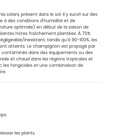
lani, présent dans le sol. Il y survit sur des
e à des conditions d'humidité et de
rature optimale) en début de la saison de
s plantes hôtes fraîchement plantées. À 70%
gligeable/inexistant, tandis qu'à 90-100%, les
sont atteints. Le champignon est propagé par
 sols contaminés dans des équipements ou des
ide et chaud dans les régions tropicales et
vec les fongicides et une combinaison de
re.
mps.
esser les plants.