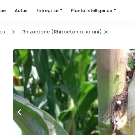
Entreprise
Plantix Intelligence
que
Actus
es
Rhizoctone (Rhizoctonia solani)