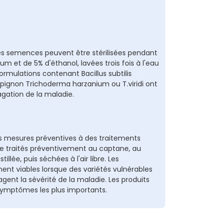
, les semences peuvent être stérilisées pendant
m et de 5% d'éthanol, lavées trois fois à l'eau
rmulations contenant Bacillus subtilis
pignon Trichoderma harzanium ou T.viridi ont
agation de la maladie.
s mesures préventives à des traitements
être traités préventivement au captane, au
illée, puis séchées à l'air libre. Les
nt viables lorsque des variétés vulnérables
gent la sévérité de la maladie. Les produits
symptômes les plus importants.