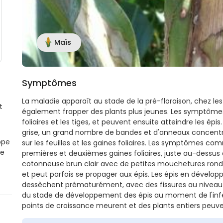
Maïs
Symptômes
La maladie apparaît au stade de la pré-floraison, chez les
t
également frapper des plants plus jeunes. Les symptômes s
foliaires et les tiges, et peuvent ensuite atteindre les é
grise, un grand nombre de bandes et d'anneaux concentriq
ppe
sur les feuilles et les gaines foliaires. Les symptômes c
te
premières et deuxièmes gaines foliaires, juste au-dessus 
cotonneuse brun clair avec de petites mouchetures rondes
et peut parfois se propager aux épis. Les épis en déve
dessèchent prématurément, avec des fissures au niveau 
du stade de développement des épis au moment de l'infect
points de croissance meurent et des plants entiers peuv